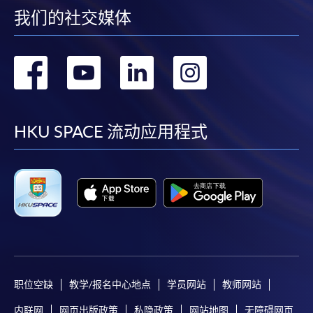
我们的社交媒体
转
转
转
转
到
到
到
到
facebook
youtube
linkedin
instag
HKU SPACE 流动应用程式
职位空缺
教学/报名中心地点
学员网站
教师网站
内联网
网页出版政策
私隐政策
网站地图
无障碍网页