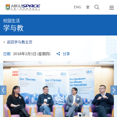
Skip
打
ENG
繁
to
弹
main
开
出
Main
content
搜
主
校园生活
content
菜
寻
学与教
start
单
介
面
<
返回学与教主页
日期
2018年2月1日 (星期四)
分享