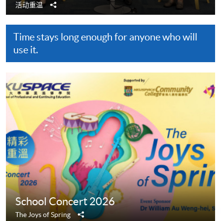
分
活动重温
享
Time stays long enough for anyone who will
use it.
School Concert 2026
分
The Joys of Spring