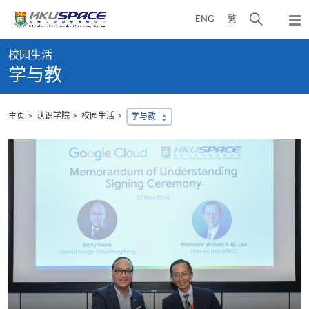
Skip
打
ENG
繁
to
弹
main
开
出
Main
content
搜
主
校园生活
content
菜
寻
学与教
start
单
介
面
主页
认识学院
校园生活
学与教