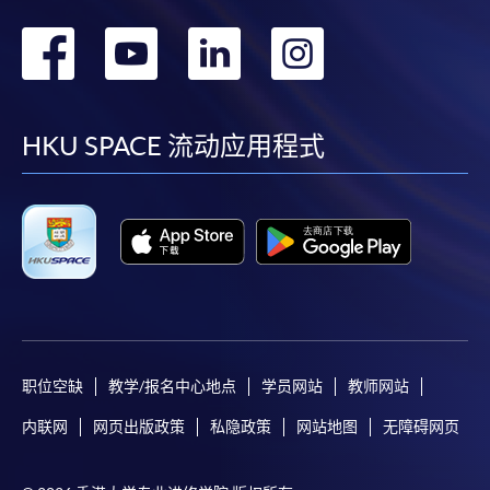
转
转
转
转
到
到
到
到
facebook
youtube
linkedin
instag
HKU SPACE 流动应用程式
职位空缺
教学/报名中心地点
学员网站
教师网站
内联网
网页出版政策
私隐政策
网站地图
无障碍网页