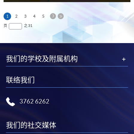
享
下
本
1
2
3
4
5
一
页
最
页
之 31
页
后
一
页
我们的学校及附属机构
联络我们
3762 6262
我们的社交媒体