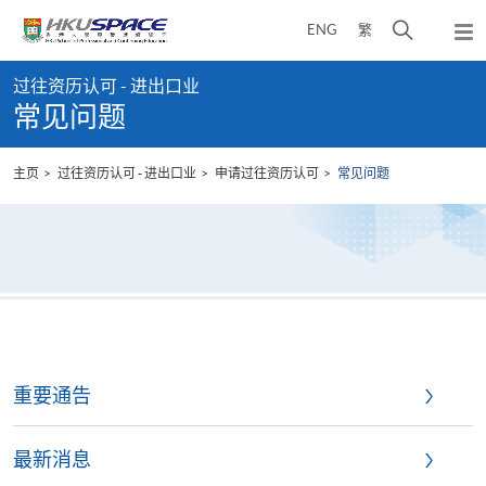
Skip
打
ENG
繁
to
弹
main
开
出
Main
content
搜
主
过往资历认可 - 进出口业
content
菜
寻
常见问题
start
单
介
面
主页
过往资历认可 - 进出口业
申请过往资历认可
常见问题
重要通告
最新消息