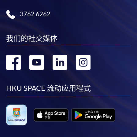
3762 6262
我们的社交媒体
转
转
转
转
到
到
到
到
facebook
youtube
linkedin
instag
HKU SPACE 流动应用程式