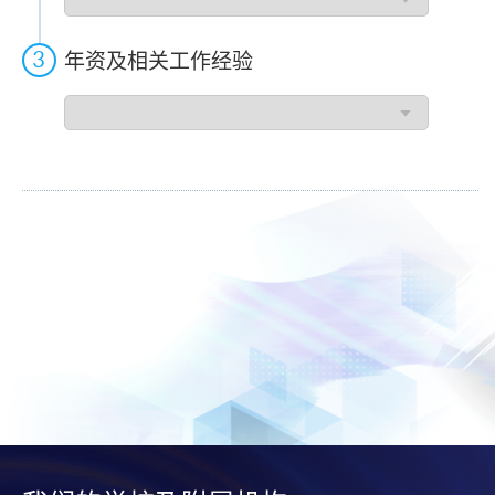
请
人
过
年资及相关工作经验
往
工
年
作
资
类
及
别
相
关
工
作
经
验