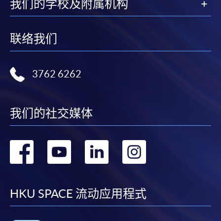
我们的学校及附属机构
联络我们
3762 6262
我们的社交媒体
转
转
转
转
到
到
到
到
facebook
youtube
linkedin
instag
HKU SPACE 流动应用程式