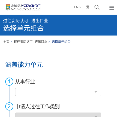
Skip
打
ENG
繁
to
弹
main
开
出
Main
content
搜
主
过往资历认可 - 进出口业
content
菜
寻
选择单元组合
start
单
介
面
主页
过往资历认可 - 进出口业
选择单元组合
涵盖能力单元
从事行业
从
事
行
业
申请人过往工作类别
申