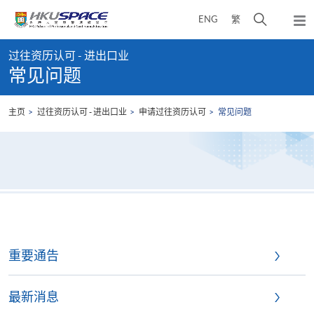
Skip
打
ENG
繁
to
弹
main
开
出
Main
content
搜
主
过往资历认可 - 进出口业
content
菜
寻
常见问题
start
单
介
面
主页
过往资历认可 - 进出口业
申请过往资历认可
常见问题
重要通告
最新消息