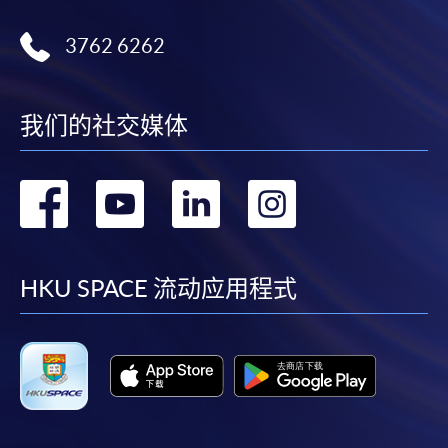
3762 6262
我们的社交媒体
转
转
转
转
到
到
到
到
facebook
youtube
linkedin
instag
HKU SPACE 流动应用程式