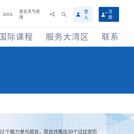
恶劣天气安
登
注
分
打
SOUL
排
册
入
享
开
至
搜
寻
国际课程
服务大湾区
联系
介
面
的22 个能力单元组合，现合共推出30个过往资历