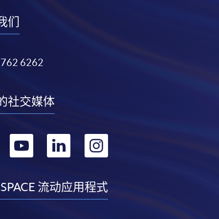
我们
3762 6262
的社交媒体
转
转
转
转
到
到
到
到
facebook
youtube
linkedin
instagram
 SPACE 流动应用程式