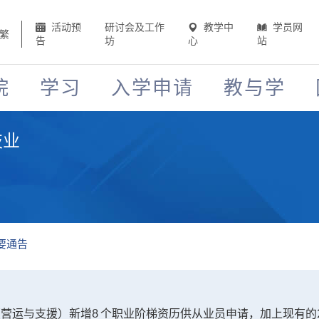
活动预
研讨会及工作
教学中
学员网
繁
告
坊
心
站
院
学习
入学申请
教与学
技业
要通告
科技业（营运与支援）新增8 个职业阶梯资历供从业员申请，加上现有