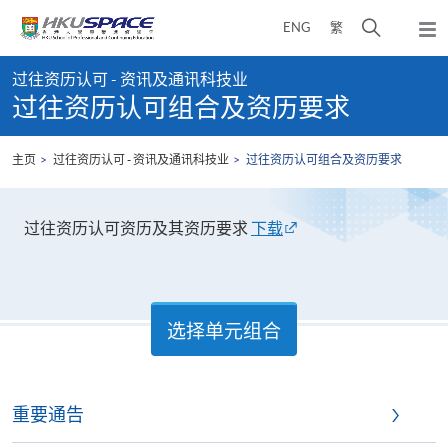
Skip
打
ENG
繁
to
弹
main
开
出
Main
content
搜
主
过往资历认可 - 资讯及通讯科技业
content
菜
寻
过往资历认可组合及资历要求
start
单
介
面
主页
过往资历认可 - 资讯及通讯科技业
过往资历认可组合及资历要求
过往资历认可资历及其资历要求
下载
选择单元组合
重要通告