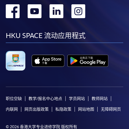
转
转
转
转
到
到
到
到
facebook
youtube
linkedin
instag
HKU SPACE 流动应用程式
职位空缺
教学/报名中心地点
学员网站
教师网站
内联网
网页出版政策
私隐政策
网站地图
无障碍网页
© 2026 香港大学专业进修学院 版权所有