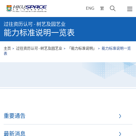
Skip
打
ENG
繁
to
弹
main
开
出
Main
content
搜
主
过往资历认可 - 树艺及园艺业
content
菜
寻
能力标准说明一览表
start
单
介
面
主页
过往资历认可 - 树艺及园艺业
「能力标准说明」
能力标准说明一览
表
重要通告
最新消息