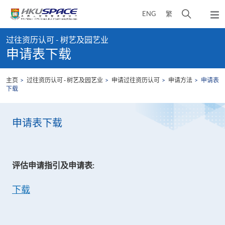
Skip
打
ENG
繁
to
弹
main
开
出
Main
content
搜
主
过往资历认可 - 树艺及园艺业
content
菜
寻
申请表下载
start
单
介
面
主页
过往资历认可 - 树艺及园艺业
申请过往资历认可
申请方法
申请表
下载
申请表下载
评估申请指引及申请表:
下载