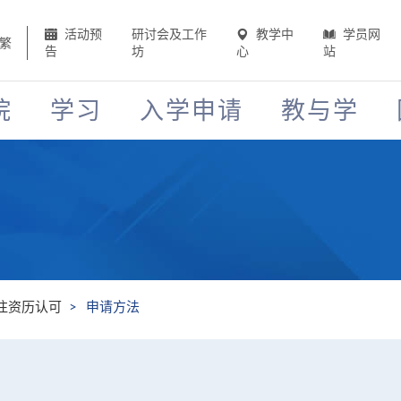
活动预
研讨会及工作
教学中
学员网
繁
告
坊
心
站
院
学习
入学申请
教与学
往资历认可
申请方法