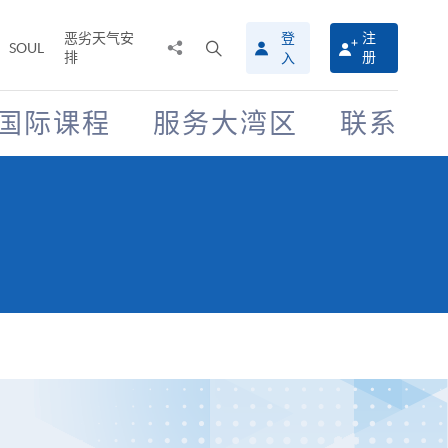
恶劣天气安
登
注
分
打
SOUL
排
册
入
享
开
至
搜
寻
国际课程
服务大湾区
联系
介
面