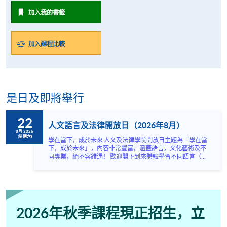
加入我的書籤
加入課程比較
是日及即將舉行
22
人文語言及法律開放日（2026年8月）
8月 2026
(星期六)
學在當下，成於未來 人文及法律學院開放日主題為「學在當
下，成於未來」，內容非常豐富，涵蓋語言，文化藝術及不
同專業，絕不容錯過！ 歡迎閣下到來體驗學習不同語言（包
括英、法、德、西班牙、阿拉伯、日、韓和泰語）的樂趣，
參與相關講座。不同行業的專業人士亦會出席分享他們的專
業知識和經驗，對有志成為律師、建築師、物業管理從業員
的你，絕對是機會難逢。若你想瞭解心理學及相關的日常應
用，我們的講座更是首選之列。 開放日一共設有35個工作
坊、體驗課堂和豐富資訊講座。萬勿錯過是次活動，記得把
2026年秋季課程現正招生，立
握機會，立刻報名參加，規劃學習之路，成就你的未來藍
圖！