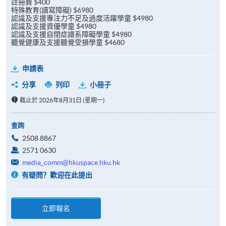
註冊費 $400
特殊教育(讀寫障礙) $6980
認識及支援專注力不足及過度活躍學童 $4980
認識及支援資優學童 $4980
認識及支援自閉症譜系障礙學童 $4980
聽覺健康及支援聽覺受損學童 $4680
申請表
分享
列印
小冊子
截止於 2026年8月31日 (星期一)
查詢
2508 8867
2571 0630
media_comm@hkuspace.hku.hk
有疑問？歡迎在此提出
立即報名