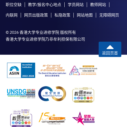
不少於40字的入讀原因
。
請
點撃
职位空缺
教学/报名中心地点
学员网站
教师网站
内联网
网页出版政策
私隐政策
网站地图
无障碍网页
，並按照
© 2026 香港大学专业进修学院 版权所有
相關指示完成報名。
香港大学专业进修学院乃非牟利担保有限公司
返回页首
付款方法
1. 現金、「易辦事」（EPS）、微信支付
(WeChat Pay) 或支付寶(Alipay)
申請人可親臨學院任何一所報名中心，以現金、「易
辦事」、微信支付（WeChat Pay）或支付寶
（Alipay） 繳付學費。
2. 支票或銀行本票