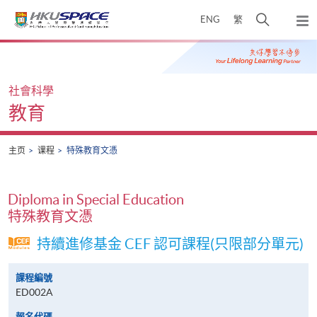
Skip
打
ENG
繁
to
弹
main
开
出
Main
content
搜
主
content
菜
寻
start
单
介
社會科學
面
教育
主页
课程
特殊教育文憑
Diploma in Special Education
特殊教育文憑
持續進修基金 CEF 認可課程(只限部分單元)
課程編號
ED002A
報名代碼