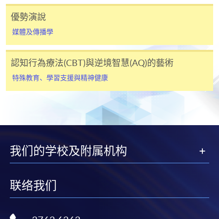
優勢演說
未能符合以上條件之學生，並不能申請CEF。如有爭
議，CEF將保留最終決定權。
媒體及傳播學
已被列入持續進修基金可發還款項的課程 (只限部分單元)
認知行為療法(CBT)與逆境智慧(AQ)的藝術
本課程若干單元已加入持續進修基金可獲發還款項課程名單
內
特殊教育、學習支援與精神健康
特殊教育文憑
本課程在資歴架構下獲得認可 (資歴架構第3級)
我们的学校及附属机构
申請
联络我们
網上報名
立即報名