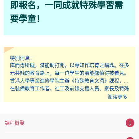
即報名，一同成就特殊學習需
要學童！
特別消息：
​障而毋所礙，潜能助打開，以專知作培育之鑰匙。在多
元共融的教育路上，每一位學生的潛能都值得被看見。
香港大學專業進修學院主辦《特殊教育文憑》課程，旨
在裝備教育工作者、社工及前線支援人員、家長及特殊
學習需要學童的照顧者，以專業知識與實務技巧，扶助
阅读更多
有學習困難的孩童闖出新一步，成為特殊教育領域的關
鍵推動者。
課程概覽