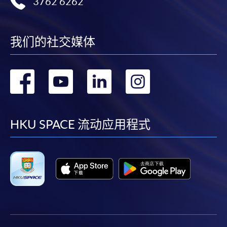
3762 6262
申請表
申請表
我们的社交媒体
報名辦法
親身報名
转
转
转
转
請填妥「
申請表
」
(點撃上述連結)及連同
學歷副本及身
到
到
到
到
份證副本
親臨本院任何一間報名中心報名。
facebook
youtube
linkedin
instag
郵寄
報名
HKU SPACE 流动应用程式
郵寄「
申請表
」及連同
學歷副本、身分證副本
及
「報
名費」支票
寄到香港北角英皇道250號北角城中心11樓
香港大學專業進修學院劉先生收。
網上
報名 (只適用申請特殊教育文憑)
申請人需要在網上提交
學歷副本
、
身分證副本
及
一篇