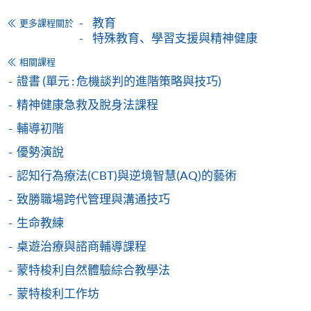
Special Learning Needs Education Course in
教育
更多課程關於
Gifted Children (Module from Diploma in
特殊教育、學習支援與精神健康
Special Education)
相關課程
認識及支援資優學童 (特殊教育文憑之單元)
證書 (單元 : 危機談判的進階策略與技巧)
課程編號
35Z163283
精神健康急救及脫身法課程
學費
$4,980
輔導初階
查詢號碼
2508-8867
優勢演說
Special Learning Needs Education Course in
Children with Autism Spectrum Disorder
認知行為療法(CBT)與逆境智慧(AQ)的藝術
(Module from Diploma in Special Education)
致勝職場跨代管理與溝通技巧
認識及支援自閉症譜系障礙學童 (特殊教育文
生命教練
憑之單元)
桌遊治療與諮商輔導課程
課程編號
35Z163291
學費
$4,980
蒙特梭利自然體驗綜合教學法
查詢號碼
2508-8867
蒙特梭利工作坊
Hearing Health and Supporting Hearing