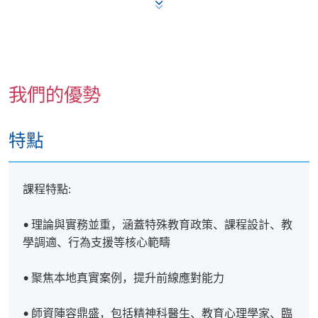
地點
九龍東分校
九龍九龍灣宏開道28號(九龍灣港鐵站B出口)
我們的優勢
特點
課程特點:
• 理論與實務並重，涵蓋特殊教育政策、課程設計、教
學調適、行為支援等核心範疇
• 聚焦本地真實案例，提升前線應對能力
• 師資陣容鼎盛，包括精神科醫生、教育心理學家、臨