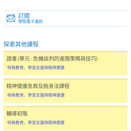
Impaired Learners (Module from Diploma in
Special Education)
訂閱
聽覺健康及支援聽覺受損學童 (特殊教育文憑
學院電子通訊
之單元)
課程編號
35Z163305
探索其他課程
學費
$4,680
查詢號碼
2508-8867
證書 (單元 : 危機談判的進階策略與技巧)
特殊教育、學習支援與精神健康
持續進修基金
有意申請持續進修基金 (CEF)的學生，必須符合以下條
精神健康急救及脫身法課程
件:
特殊教育、學習支援與精神健康
2025年9月起入讀特殊教育文憑 (報名代碼:
輔導初階
ED002A)
特殊教育、學習支援與精神健康
學業成績及出席率符合課程要求