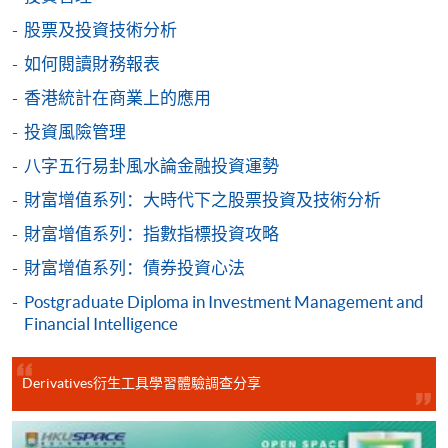
股票及投資技術分析
網上支付可通過「繳費靈」(PPS) (不適用於手機)、
如何閱讀財務報表
VISA 或 Mastercard、「微信支付」(Online WeChat
Pay) 、「支付寶」(Online Alipay) 或 「轉數快」(FPS)
香港統計在商業上的應用
繳付學費。
投資風險管理
八字五行易卦風水論金融投資運勢
財富增值系列：大時代下之股票投資及技術分析
親身報名/郵遞
財富增值系列：指數指標投資攻略
財富增值系列：債券投資心法
報讀新課程
Postgraduate Diploma in Investment Management and
Financial Intelligence
凡以「先到先得」為取錄方式的課程，請填妥
SF26報名表，親往
報名中心
或以郵遞方式連同學
費以及所需證明文件呈交。
Derivatives衍生工具學習體驗調查分享
[
下載報名表SF26
]