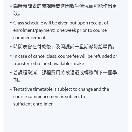
臨時時間表的開課時間會因收生情況而可能作出更
改。
導師: Mr. Lawrence Chau
Class schedule will be given out upon receipt of
現為上市公司管理人員。曾任股票期權交易員，熟悉
enrolment/payment; one week prior to course
各種衍生工具的交易策略和架構性產品的陷阱，另有
commencement
超過十年買賣牛熊證經驗。他曾任香港金融科技公司
時間表會在付款後，及開課前一星期派發給學員。
MoneyHero副總裁及為創辦人之一，獲高盛、阿里巴
In case of cancel class, course fee will be refunded or
巴等超過九千萬美元的投資。另外，他擁有超過8年教
transferred to next available intake
授CFA和大學金融課程的經驗，多年來幫助教授近千名
若課程取消，課程費用將被退還或轉移到下一個學
學生通過CFA考試，善於活用生活化例子幫助學生明白
期。
複雜的概念。
Tentative timetable is subject to change and the
course commencement is subject to
sufficient enrollmen
報名代碼
2440-1219NW