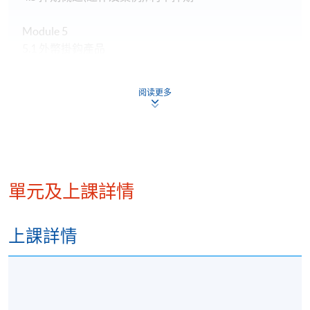
Module 5
5.1 外幣掛鈎產品
5.2 浮息存款證
5.3 股票掛鈎產品
阅读更多
5.4 恒指波幅指數期貨
導師: Mr. Paul Lok
單元及上課詳情
導師在一間良好信譽的投資證券公司工作，他領導公
司資產管理和產品開發活動,負責零售和機構業務的高
上課詳情
級管理人員。他擁有超過14年的證券和銀行從業經
驗。此前，他還擔任其他證券公司高級管理職務，負
責零售和機構渠道的銷售和營銷。講師畢業於香港理
工大學碩士學位，也在香港城市大學獲得金融學士學
位工商管理（榮譽）。