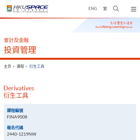
Skip
打
ENG
繁
to
弹
main
开
出
Main
content
搜
主
content
菜
寻
start
单
介
會計及金融
面
投資管理
主页
课程
衍生工具
Derivatives
衍生工具
課程編號
FINA9008
報名代碼
2440-1219NW