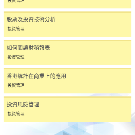
投資管理
人或報名中心。
課程/科目報名注意事項:
股票及投資技術分析
投資管理
選用網上報名服務必須在已接駁互聯網及支援
JavaScript程式瀏覽器的電腦上進行。建議選用
如何閱讀財務報表
Google Chrome瀏覽器。
申請人不應閒置申請超過10分鐘。否則，申請人
投資管理
必須重新開始整個申請程序。
網上報名只支援「提早報讀優惠」。如需享用其他
香港統計在商業上的應用
報讀優惠，請親臨學院的報名中心報名。
投資管理
在網上報名過程中，由於提交課程申請和付款在系
統處理上為兩個不同的程序，成功付款並不保證成
投資風險管理
功被獲取錄。任何不成功的申請，課程組職員將儘
快與 閣下聯絡。
投資管理
申請人應注意，不論親身或網上報讀，相同的課
程/科目只可提交一次申請。