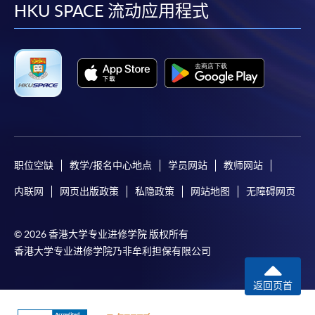
facebook
youtube
linkedin
instag
會保證下列各項：資訊並無侵犯版權，資訊可安全使用、資訊
HKU SPACE 流动应用程式
準確、資訊適合任何目的、資訊不含電腦病毒等。
本學院（包括其僱員及附屬機構）對你在網上付款而由下列原
因所導致的任何損失，一概不負責；上述原因包括：（1）由
付款銀行或獨立商戶因為付款的網關在處理付款的信用卡、付
款卡、智能卡或其他付款的設施時出現任何信息或資訊傳送的
失誤、延誤、中斷、中止、或限制（2）從付款的網關傳送而
來的任何信息或資訊中出現的疏忽、錯誤、誤差或遺漏；
（3）付款的網關在完成網上付款時出現的故障、失靈、或失
职位空缺
教学/报名中心地点
学员网站
教师网站
誤；（4）任何由付款的網關引起或與付款的網關相關的原
内联网
网页出版政策
私隐政策
网站地图
无障碍网页
因，包括未獲授權進入、資料傳送的改動、任何非法行為等。
以上中文本純作參考之用，如內容與英文版本有任何歧義，一
© 2026 香港大学专业进修学院 版权所有
香港大学专业进修学院乃非牟利担保有限公司
切以英文版本為準。
返回页首