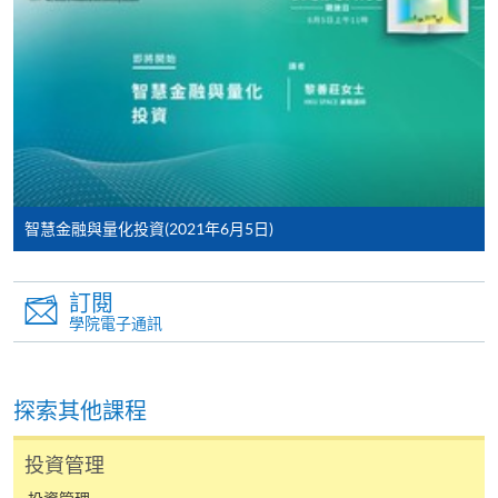
申請學歷頒授及專業課程可能需要其他資料，報名
表可向報名中心或有關課程負責人索取。填妥申請
表格後，請連同報名費/學費以及所需證明文件親
往報名中心或以郵遞方式遞交。
報讀同一學歷頒授課程內其他單元
智慧金融與量化投資(2021年6月5日)
​學院為學歷頒授課程特設「註冊及學費通知」，適
用於一般學歷頒授課程。
訂閱
學院電子通訊
課程負責人會為學員送上「註冊及學費通知」
(「通知」)，請填妥有關「通知」，並親往報名中
心或以郵遞方式，遞交「通知」及繳交所需費用。
探索其他課程
有關繳費詳情，請參閱
付款方法
。如對報名程序有任
投資管理
何疑問，請詳閱個別課程資料，或聯絡有關課程負責