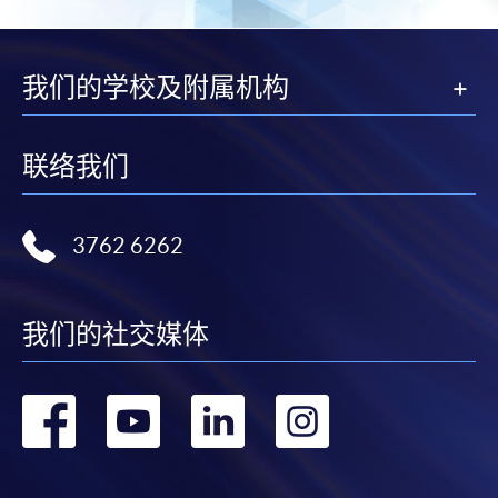
在網上報名過程中，付款成功後，網頁將顯示付款
確認。另外，確認電子郵件亦會發送到 閣下的電
子郵件帳戶。請保留確定回條作日後查詢用途。
我们的学校及附属机构
除特殊情況(例如課程因報名人數不足而被取消)及
法例規定外，一切已繳費用，概不退還。
联络我们
如須甄選入學，則正式收據並不可作為 閣下已獲
取錄的證明。學院將在截止報名日期後儘快通知申
請者是否獲取錄。落選的申請人將獲退還已繳交的
3762 6262
學費。
我们的社交媒体
免責聲明
转
转
转
转
本學院為學院開設的其中一些課程提供在線服務的平台。雖然
本學院會力求在有關網頁上刊載的資訊正確和合時，但本學院
到
到
到
到
卻不能為這些資訊作出任何明確或隱含的保證。本學院尤其不