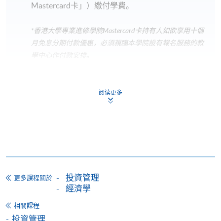
Mastercard卡」）繳付學費。
*香港大學專業進修學院Mastercard卡
持有人如欲享用十個
月免息分期付款優惠，必須親臨本學院設有報名服務的教
學中心作付款安排。
如欲了解如何於網上報讀新課程及繳費，請瀏覽網上
申請/報讀指南 :
阅读更多
-
短期課程
-
個別學歷頒授課程
報讀同一學歷頒授課程內其他單元
投資管理
更多課程關於
經濟學
個別課程為須報讀同一學歷頒授課程及其他單元或繳
相關課程
交下期學費的學員，提供網上服務，如學員就讀的課
投資管理
程設有此服務，課程負責人會通知學員有關程序。