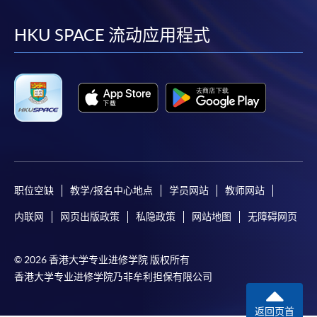
到
到
到
到
facebook
youtube
linkedin
instag
HKU SPACE 流动应用程式
免責聲明
本學院為學院開設的其中一些課程提供在線服務的平台。雖然
本學院會力求在有關網頁上刊載的資訊正確和合時，但本學院
卻不能為這些資訊作出任何明確或隱含的保證。本學院尤其不
會保證下列各項：資訊並無侵犯版權，資訊可安全使用、資訊
準確、資訊適合任何目的、資訊不含電腦病毒等。
职位空缺
教学/报名中心地点
学员网站
教师网站
本學院（包括其僱員及附屬機構）對你在網上付款而由下列原
因所導致的任何損失，一概不負責；上述原因包括：（1）由
内联网
网页出版政策
私隐政策
网站地图
无障碍网页
付款銀行或獨立商戶因為付款的網關在處理付款的信用卡、付
款卡、智能卡或其他付款的設施時出現任何信息或資訊傳送的
© 2026 香港大学专业进修学院 版权所有
失誤、延誤、中斷、中止、或限制（2）從付款的網關傳送而
香港大学专业进修学院乃非牟利担保有限公司
來的任何信息或資訊中出現的疏忽、錯誤、誤差或遺漏；
（3）付款的網關在完成網上付款時出現的故障、失靈、或失
返回页首
誤；（4）任何由付款的網關引起或與付款的網關相關的原