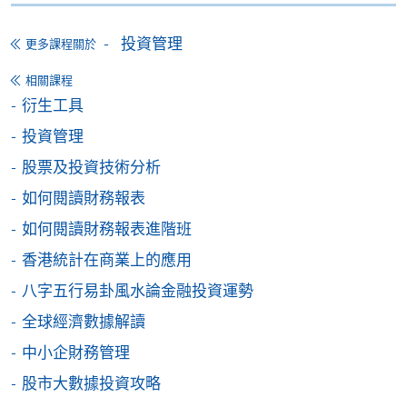
-
個別學歷頒授課程
投資管理
更多課程關於
相關課程
報讀同一學歷頒授課程內其他單元
衍生工具
個別課程為須報讀同一學歷頒授課程及其他單元或繳
投資管理
交下期學費的學員，提供網上服務，如學員就讀的課
股票及投資技術分析
程設有此服務，課程負責人會通知學員有關程序。
如何閱讀財務報表
網上支付可通過「繳費靈」(PPS) (不適用於手機)、
如何閱讀財務報表進階班
VISA 或 Mastercard、「微信支付」(Online WeChat
香港統計在商業上的應用
Pay) 、「支付寶」(Online Alipay) 或 「轉數快」(FPS)
繳付學費。
八字五行易卦風水論金融投資運勢
全球經濟數據解讀
中小企財務管理
親身報名/郵遞
股市大數據投資攻略