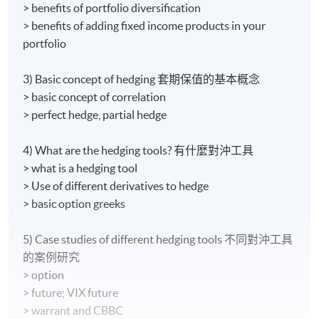
> benefits of portfolio diversification
> benefits of adding fixed income products in your
portfolio
3) Basic concept of hedging 套期保值的基本概念
> basic concept of correlation
> perfect hedge, partial hedge
4) What are the hedging tools? 有什麼對沖工具
> what is a hedging tool
> Use of different derivatives to hedge
> basic option greeks
5) Case studies of different hedging tools 不同對沖工具
的案例研究
> option
> future; VIX future
> warrant and CBBC