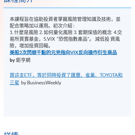
本課程旨在協助投資者掌握風險管理知識及技術，並
配合策略加以運用。初次介紹 :
1. 什麼是風險 2. 如何量化風險 3. 套期保值的概念 4.交
易所買賣基金，5.VIX "恐慌指數產品"。 減低投 資風
險，增加投資回報。
美股2次閃崩千點的元兇指向VIX反向操作衍生商品
by
鉅亨網​
買這支ETF，等於同時投資了匯豐、雀巢、TOYOTA和
三星
by BusinessWeekly