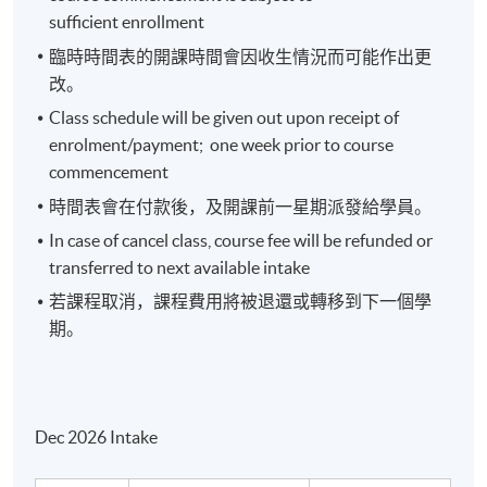
化方法應用具備豐富實務經驗，並熟悉運用各類電腦
sufficient enrollment
程式進行數據分析及模型開發。近年亦積極研究人工
臨時時間表的開課時間會因收生情況而可能作出更
智能及深度學習在金融業務及風險管理中的應用。黃
改。
先生畢業於香港大學，取得數學理學士學位，其後於
Class schedule will be given out upon receipt of
法國巴黎第九大學及香港城市大學取得金融數學及精
enrolment/payment; one week prior to course
算科學理學碩士學位，其後再於香港中文大學取得風
commencement
險管理理學碩士學位，同時持有特許金融分析師
（CFA）及金融風險管理師（FRM）專業資格。
時間表會在付款後，及開課前一星期派發給學員。
In case of cancel class, course fee will be refunded or
transferred to next available intake
若課程取消，課程費用將被退還或轉移到下一個學
期。
報名代碼
2460-1150NW
開課日期
2026年12月2日 (星期三)
現時接受報名
Dec 2026 Intake
日期 / 時間