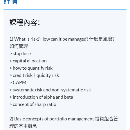
詳情
課程內容：
1) What is risk? How can it be managed? 什麼是風險？
如何管理
> stop lose
> capital allocation
> how to quantify risk
> credit risk, liquidity risk
> CAPM
> systematic risk and non-systematic risk
> introduction of alpha and beta
> concept of sharp ratio
2) Basic concepts of portfolio management 投資組合管
理的基本概念