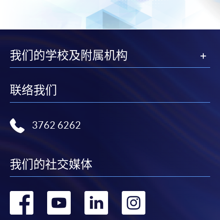
報讀優惠，請親臨學院的報名中心報名。
在網上報名過程中，由於提交課程申請和付款在系
統處理上為兩個不同的程序，成功付款並不保證成
功被獲取錄。任何不成功的申請，課程組職員將儘
我们的学校及附属机构
快與 閣下聯絡。
申請人應注意，不論親身或網上報讀，相同的課
程/科目只可提交一次申請。
联络我们
在網上報名過程中，付款成功後，網頁將顯示付款
確認。另外，確認電子郵件亦會發送到 閣下的電
3762 6262
子郵件帳戶。請保留確定回條作日後查詢用途。
除特殊情況(例如課程因報名人數不足而被取消)及
法例規定外，一切已繳費用，概不退還。
我们的社交媒体
如須甄選入學，則正式收據並不可作為 閣下已獲
取錄的證明。學院將在截止報名日期後儘快通知申
转
转
转
转
請者是否獲取錄。落選的申請人將獲退還已繳交的
學費。