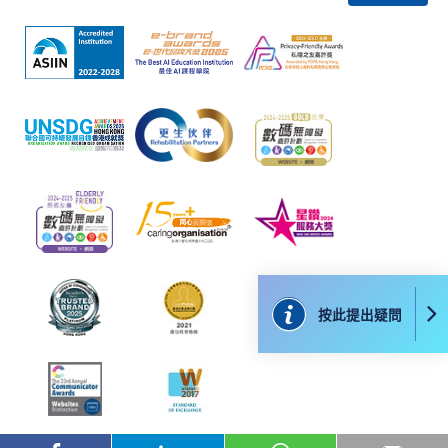
因，包括未獲授權進入、資料傳送的改動、任何非法行為等。
以上中文本純作參考之用，如內容與英文版本有任何歧義，一
切以英文版本為準。
付款方法
1. 現金、「易辦事」（EPS）、微信支付
(WeChat Pay) 或支付寶(Alipay)
申請人可親臨學院任何一所報名中心，以現金、「易
辦事」、微信支付（WeChat Pay）或支付寶
按此提出疑問
（Alipay） 繳付學費。
2. 支票或銀行本票
如以劃線支票或銀行本票繳付，抬頭請註明「香港大
學專業進修學院」。支票背面請寫上課程名稱及申請