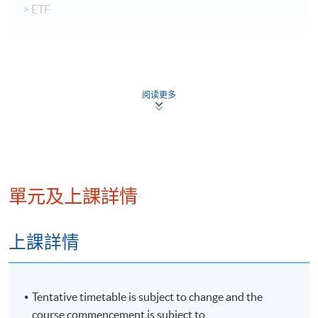
> ETF
(1.) Mr. Paul Lok 在一間良好信譽的投資證券公司工
阅读更多
作，他領導公司資產管理和產品開發活動,負責零售和
機構業務的高級管理人員。他擁有超過14年的證券和
銀行從業經驗。此前，他還擔任其他證券公司高級管
理職務，負責零售和機構渠道的銷售和營銷。講師畢
業於香港理工大學碩士學位，也在香港城市大學獲得
金融學士學位工商管理（榮譽）。
單元及上課詳情
上課詳情
(2) 黃先生於跨國大型銀行及金融機構從事風險管理工
作，曾帶領建立團隊監管自營交易業務，並參與衍生
工具分析及結構性產品定價模型研究。他對固定收益
Tentative timetable is subject to change and the
產品、利率及外匯市場風險管理，以及數據分析與量
course commencement is subject to