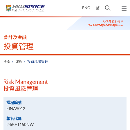
Skip
打
ENG
繁
to
弹
main
开
出
Main
content
搜
主
content
菜
寻
start
单
介
會計及金融
面
投資管理
主页
课程
投資風險管理
Risk Management
投資風險管理
課程編號
FINA9012
報名代碼
2460-1150NW