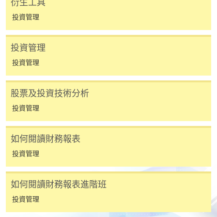
用於一般學歷頒授課程。
衍生工具
投資管理
課程負責人會為學員送上「註冊及學費通知」
(「通知」)，請填妥有關「通知」，並親往報名中
投資管理
心或以郵遞方式，遞交「通知」及繳交所需費用。
投資管理
有關繳費詳情，請參閱
付款方法
。如對報名程序有任
何疑問，請詳閱個別課程資料，或聯絡有關課程負責
股票及投資技術分析
人或報名中心。
投資管理
課程/科目報名注意事項:
如何閱讀財務報表
選用網上報名服務必須在已接駁互聯網及支援
投資管理
JavaScript程式瀏覽器的電腦上進行。建議選用
Google Chrome瀏覽器。
申請人不應閒置申請超過10分鐘。否則，申請人
如何閱讀財務報表進階班
必須重新開始整個申請程序。
投資管理
網上報名只支援「提早報讀優惠」。如需享用其他