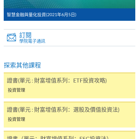
Mastercard卡」）繳付學費。
智慧金融與量化投資(2021年6月5日)
*香港大學專業進修學院Mastercard卡
持有人如欲享用十個
月免息分期付款優惠，必須親臨本學院設有報名服務的教
訂閱
學中心作付款安排。
學院電子通訊
如欲了解如何於網上報讀新課程及繳費，請瀏覽網上
申請/報讀指南 :
探索其他課程
-
短期課程
證書(單元 : 財富增值系列：ETF投資攻略)
-
個別學歷頒授課程
投資管理
證書(單元 : 財富增值系列：選股及價值投資法)
報讀同一學歷頒授課程內其他單元
投資管理
個別課程為須報讀同一學歷頒授課程及其他單元或繳
交下期學費的學員，提供網上服務，如學員就讀的課
程設有此服務，課程負責人會通知學員有關程序。
證書（單元：財富增值系列：ESG投資法）