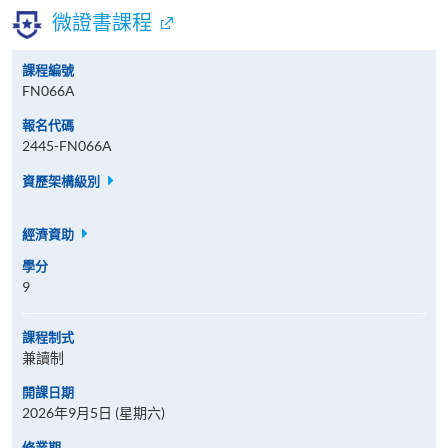
微證書課程
課程編號
FN066A
報名代碼
2445-FN066A
資歷架構級別
經濟資助
學分
9
課程制式
兼讀制
開課日期
2026年9月5日 (星期六)
修業期