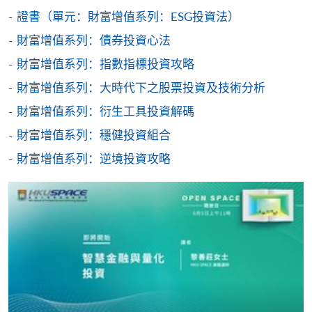
圖示進入網上服務網頁，然
證書（單元：財富增值系列：ESG投資法）
後按照指示填妥網上報名表格。
財富增值系列：債券投資心法
財富增值系列：指數指標投資攻略
某些課程須甄選入學，並要求申請人上載課程網頁
財富增值系列：大時代下之股票投資及技術分析
中指定所須文件(如學歷證明)。系統只支援doc,
docx, jpg 和pdf格式之附件。
財富增值系列：衍生工具投資解碼
財富增值系列：穩健投資組合
繳交所需費用
財富增值系列：逆境投資攻略
申請人可使用以下方式繳交報名費或課程費用:
繳費靈網上服務
- 申請人須先開立繳費靈戶口及設
定繳費靈網上密碼。有關如何申請繳費靈戶口及密
碼，請瀏覽繳費靈網址
http://www.ppshk.com
。
*信用咭網上繳費服務
- 申請人可以 VISA 或
Mastercard（包括「香港大學專業進修學院