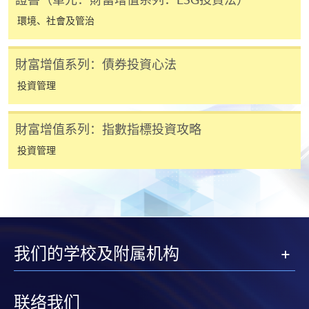
環境、社會及管治
網上支付可通過「繳費靈」(PPS) (不適用於手機)、
VISA 或 Mastercard、「微信支付」(Online WeChat
財富增值系列：債券投資心法
Pay) 、「支付寶」(Online Alipay) 或 「轉數快」(FPS)
繳付學費。
投資管理
財富增值系列：指數指標投資攻略
親身報名/郵遞
投資管理
報讀新課程
凡以「先到先得」為取錄方式的課程，請填妥
SF26報名表，親往
報名中心
或以郵遞方式連同學
我们的学校及附属机构
費以及所需證明文件呈交。
[
下載報名表SF26
]
联络我们