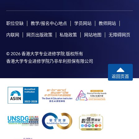
人或報名中心。
課程/科目報名注意事項:
职位空缺
教学/报名中心地点
学员网站
教师网站
選用網上報名服務必須在已接駁互聯網及支援
内联网
网页出版政策
私隐政策
网站地图
无障碍网页
JavaScript程式瀏覽器的電腦上進行。建議選用
Google Chrome瀏覽器。
© 2026 香港大学专业进修学院 版权所有
申請人不應閒置申請超過10分鐘。否則，申請人
香港大学专业进修学院乃非牟利担保有限公司
必須重新開始整個申請程序。
網上報名只支援「提早報讀優惠」。如需享用其他
返回页首
報讀優惠，請親臨學院的報名中心報名。
在網上報名過程中，由於提交課程申請和付款在系
統處理上為兩個不同的程序，成功付款並不保證成
功被獲取錄。任何不成功的申請，課程組職員將儘
快與 閣下聯絡。
申請人應注意，不論親身或網上報讀，相同的課
程/科目只可提交一次申請。