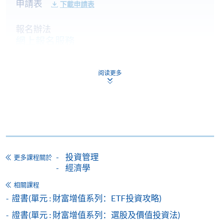
申請表
10:00-13:00 & 14:00-
下載申請表
1
5 Sep 26 (Sat)
17:00
報名辦法
12 Sep 26
10:00-13:00 & 14:00-
2
網上報名服務
(Sat)
17:00
香港大學專業進修學院提供24小時網上報名及繳費服
19 Sep 26
10:00-13:00 & 14:00-
3
務，申請人可通過網上申請個別學歷頒授課程和報讀
阅读更多
(Sat)
17:00
大部份公開招生的課程(以先到先得形式報名的課程)。
10:00-13:00 & 14:00-
申請人可在網上使用「繳費靈」(PPS) (不適用於手
4
3 Oct 26 (Sat)
17:00
機)、VISA 或 Mastercard。除上述支付方式之外，如就
讀學歷頒授課程設有網上服務，在學學員亦可以「微
10 Oct 26
10:00-13:00 & 14:00-
5
信支付」(Online WeChat Pay) 、「支付寶」(Online
(Sat)
17:00
Alipay) 或 「轉數快」(FPS) 繳付學費。
投資管理
更多課程關於
*(Class schedule will be provided by email prior to
經濟學
course commencement
報讀新課程
相關課程
證書(單元 : 財富增值系列：ETF投資攻略)
時間表會在開課前一星期以電郵派發給學員。)
填寫網上報名表格
證書(單元 : 財富增值系列：選股及價值投資法)
申請人可按該課程網頁的右上角的