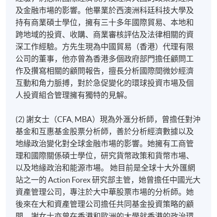
及金融市場的影響。他畢業於西澳洲科廷科技大學及
持有商業碩士學位，擁有三十多年國際貿易、本地和
跨地域的投資、收購、商業審核評估及法律相關的資
深工作經驗。方先生現為中國貿易（香港）代理有限
公司的董事，他亦曾為香港多個政府部門擔任顧問工
作及攢寫相關的顧問報告，擅長分析國際間微妙經濟
互動和角力脈搏，對於急促變化的環球投資市場及個
人投資組合管理擁有獨特的見解。
(2) 謝女士（CFA, MBA）現為外滙分析師，曾擔任對沖
基金和互惠基金股票分析師，善於分析經濟數據以及
地緣政治變化對全球金融市場的影響。她擁有工商管
理和國際關係碩士學位，研究貨幣政策和貨幣市場、
以及地緣政治和能源市場。 她目前是全球十大外匯網
站之一的 Action Forex 研究部主管，她曾擔任中國光大
資產管理公司，專注於大中華股票市場的分析師。她
後來在大和資產管理公司擔任共同基金投資策略的顧
問。謝女士亦曾在香港和歐洲的大學就香港的政治環