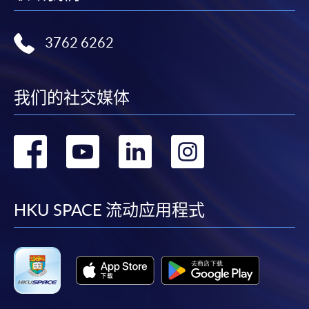
申請學歷頒授及專業課程可能需要其他資料，報名
表可向報名中心或有關課程負責人索取。填妥申請
3762 6262
表格後，請連同報名費/學費以及所需證明文件親
往報名中心或以郵遞方式遞交。
我们的社交媒体
報讀同一學歷頒授課程內其他單元
转
转
转
转
​學院為學歷頒授課程特設「註冊及學費通知」，適
到
到
到
到
用於一般學歷頒授課程。
facebook
youtube
linkedin
instag
HKU SPACE 流动应用程式
課程負責人會為學員送上「註冊及學費通知」
(「通知」)，請填妥有關「通知」，並親往報名中
心或以郵遞方式，遞交「通知」及繳交所需費用。
有關繳費詳情，請參閱
付款方法
。如對報名程序有任
何疑問，請詳閱個別課程資料，或聯絡有關課程負責