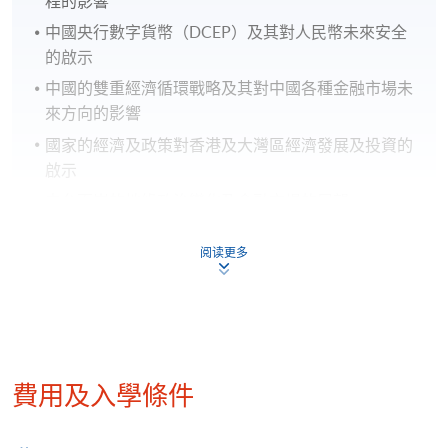
程的影響
中國央行數字貨幣（DCEP）及其對人民幣未來安全
的啟示
中國的雙重經濟循環戰略及其對中國各種金融市場未
來方向的影響
國家的經濟及政策對香港及大灣區經濟發展及投資的
啟示
中台兩岸的地緣政治變化及金融市場的展望
阅读更多
5. 日本、印度和澳洲的經濟分析及展望
日本、印度和澳洲的地緣政治和經濟分析
費用及入學條件
日本、印度和澳洲在全球生產鏈中的現在和未來角色
全球工業生產基地的變化：生產高端及中低端的產品