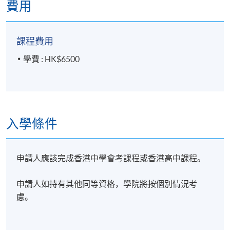
費用
日本、印度和澳洲的未來經濟展望、金融發展和未來
方向
課程費用
學費 : HK$6500
6. 環球投資的啟示
「第四次工業革命」對技術基礎和不同國家的財務影
響
入學條件
選擇合適的政府債券以維持安全和平衡的投資組合
特殊目的收購公司（SPAC）及其投資含義
申請人應該完成香港中學會考課程或香港高中課程。
加密貨幣及其投資價值
有關貨幣、固定資產（房產）、股票和商品（石油和
申請人如持有其他同等資格，學院將按個別情況考
黃金）的投資
慮。
環球投資分析及投資策略