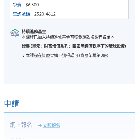
Tentative timetable is subject to change and the
學費
$6,500
course commencement is subject to
查詢號碼
2520-4612
sufficient enrollment
臨時時間表的開課時間會因收生情況而可能作出更
持續進修基金
改。
本課程已加入持續進修基金可獲發還款項課程名單內
Class schedule will be distributed upon receipt of
證書 (單元：財富增值系列：新國際經濟秩序下的環球投資)
enrolment/payment; one week prior to course
本課程在資歴架構下獲得認可 (資歴架構第3級)
commencement
時間表會在付款後，開課前一星期派發給學員。
In case of cancel class, course fee will be refunded or
transferred to next available intake
若課程取消，將會退還學費或轉移到下一個學期。
申請
Sep 2026 Intake
網上報名
立即報名
Lecture
Date
Time