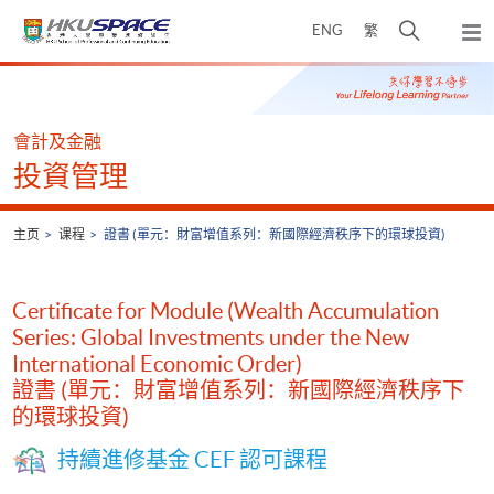
Skip
打
ENG
繁
to
弹
main
开
出
Main
content
搜
主
content
菜
寻
start
单
介
會計及金融
面
投資管理
主页
课程
證書 (單元：財富增值系列：新國際經濟秩序下的環球投資)
Certificate for Module (Wealth Accumulation
Series: Global Investments under the New
International Economic Order)
證書 (單元：財富增值系列：新國際經濟秩序下
的環球投資)
持續進修基金 CEF 認可課程