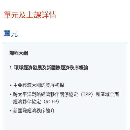
逢周六，10:00am - 5:00pm
單元及上課詳情
修業期
5 講
單元
每講6小時
地點
課程大綱
港大保良何鴻燊社區書院
1. 環球經濟發展及新國際經濟秩序概論
金鐘教學中心
統一教學中心
主要經濟大國的發展初探
或其他港島區分校
跨太平洋戰略經濟夥伴關係協定（TPP）和區域全面
經濟夥伴協定（RCEP）
新國際經濟秩序簡介