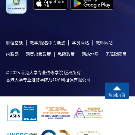
付款方法
1. 現金、「易辦事」（EPS）、微信支付
(WeChat Pay) 或支付寶(Alipay)
申請人可親臨學院任何一所報名中心，以現金、「易
职位空缺
教学/报名中心地点
学员网站
教师网站
辦事」、微信支付（WeChat Pay）或支付寶
内联网
网页出版政策
私隐政策
网站地图
无障碍网页
（Alipay） 繳付學費。
2. 支票或銀行本票
© 2026 香港大学专业进修学院 版权所有
香港大学专业进修学院乃非牟利担保有限公司
如以劃線支票或銀行本票繳付，抬頭請註明「香港大
學專業進修學院」。支票背面請寫上課程名稱及申請
返回页首
人姓名。 閣下可：
親臨學院各報名中心遞交劃線支票、報名表格及有關
證明文件；
或可將上述文件一併寄交各報名中心，信封上請註明