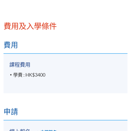
每講3小時
地點
費用及入學條件
港大保良何鴻燊社區書院
金鐘教學中心
費用
統一教學中心
或其他港島區分校
課程費用
學費 : HK$3400
申請