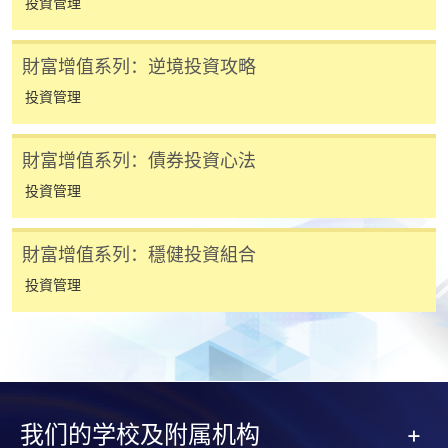
投資管理
申請人應注意，不論親身或網上報讀，相同的課
程/科目只可提交一次申請。
財富增值系列：逆境投資攻略
在網上報名過程中，付款成功後，網頁將顯示付款
確認。另外，確認電子郵件亦會發送到 閣下的電
投資管理
子郵件帳戶。請保留確定回條作日後查詢用途。
除特殊情況(例如課程因報名人數不足而被取消)及
財富增值系列：債券投資心法
法例規定外，一切已繳費用，概不退還。
投資管理
如須甄選入學，則正式收據並不可作為 閣下已獲
取錄的證明。學院將在截止報名日期後儘快通知申
財富增值系列：穩健投資組合
請者是否獲取錄。落選的申請人將獲退還已繳交的
學費。
投資管理
免責聲明
我们的学校及附属机构
本學院為學院開設的其中一些課程提供在線服務的平台。雖然