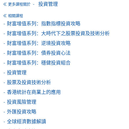
投資管理
更多課程關於
交下期學費的學員，提供網上服務，如學員就讀的課
程設有此服務，課程負責人會通知學員有關程序。
相關課程
財富增值系列：指數指標投資攻略
網上支付可通過「繳費靈」(PPS) (不適用於手機)、
財富增值系列：大時代下之股票投資及技術分析
VISA 或 Mastercard、「微信支付」(Online WeChat
Pay) 、「支付寶」(Online Alipay) 或 「轉數快」(FPS)
財富增值系列：逆境投資攻略
繳付學費。
財富增值系列：債券投資心法
財富增值系列：穩健投資組合
投資管理
親身報名/郵遞
股票及投資技術分析
報讀新課程
香港統計在商業上的應用
投資風險管理
凡以「先到先得」為取錄方式的課程，請填妥
外匯投資攻略
SF26報名表，親往
報名中心
或以郵遞方式連同學
全球經濟數據解讀
費以及所需證明文件呈交。