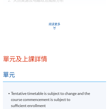
2. 天然資源及地緣政治風險分析
近期地緣政治變化及風險分析
經濟及博弈論：經濟合作、貿易壁壘、油價戰、貿易
阅读更多
戰、能源戰、科技戰
天然資源及稀有金屬的礦藏分佈
商品價格變化及其投資啟示：油價走勢、貴金屬價格
變化、工業用金屬價格變化
單元及上課詳情
單元
3. 資金流向分析
國際收支平衡
Tentative timetable is subject to change and the
貨幣政策及利率變化啟示
course commencement is subject to
近期匯兌走勢：美元走勢、歐元走勢、英鎊走勢、日
sufficient enrollment