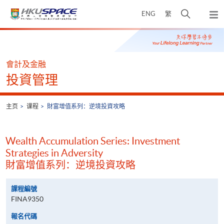
Skip
打
ENG
繁
to
弹
main
开
出
Main
content
搜
主
content
菜
寻
start
单
介
會計及金融
面
投資管理
主页
课程
財富增值系列：逆境投資攻略
Wealth Accumulation Series: Investment
Strategies in Adversity
財富增值系列：逆境投資攻略
課程編號
FINA9350
報名代碼