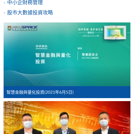
中小企財務管理
[
下載報名表SF26
]
股市大數據投資攻略
申請學歷頒授及專業課程可能需要其他資料，報名
表可向報名中心或有關課程負責人索取。填妥申請
表格後，請連同報名費/學費以及所需證明文件親
往報名中心或以郵遞方式遞交。
報讀同一學歷頒授課程內其他單元
​學院為學歷頒授課程特設「註冊及學費通知」，適
智慧金融與量化投資(2021年6月5日)
用於一般學歷頒授課程。
課程負責人會為學員送上「註冊及學費通知」
(「通知」)，請填妥有關「通知」，並親往報名中
心或以郵遞方式，遞交「通知」及繳交所需費用。