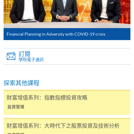
有關繳費詳情，請參閱
付款方法
。如對報名程序有任
何疑問，請詳閱個別課程資料，或聯絡有關課程負責
人或報名中心。
課程/科目報名注意事項:
Financial Planning in Adversity with COVID-19 crisis
選用網上報名服務必須在已接駁互聯網及支援
訂閱
JavaScript程式瀏覽器的電腦上進行。建議選用
學院電子通訊
Google Chrome瀏覽器。
申請人不應閒置申請超過10分鐘。否則，申請人
必須重新開始整個申請程序。
探索其他課程
網上報名只支援「提早報讀優惠」。如需享用其他
報讀優惠，請親臨學院的報名中心報名。
財富增值系列：指數指標投資攻略
在網上報名過程中，由於提交課程申請和付款在系
投資管理
統處理上為兩個不同的程序，成功付款並不保證成
功被獲取錄。任何不成功的申請，課程組職員將儘
財富增值系列：大時代下之股票投資及技術分析
快與 閣下聯絡。