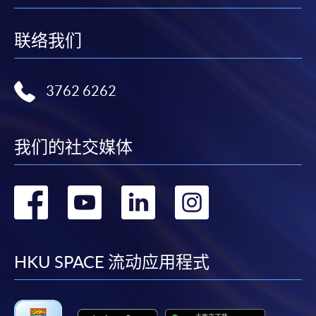
本學院會力求在有關網頁上刊載的資訊正確和合時，但本學院
卻不能為這些資訊作出任何明確或隱含的保證。本學院尤其不
联络我们
會保證下列各項：資訊並無侵犯版權，資訊可安全使用、資訊
準確、資訊適合任何目的、資訊不含電腦病毒等。
3762 6262
本學院（包括其僱員及附屬機構）對你在網上付款而由下列原
因所導致的任何損失，一概不負責；上述原因包括：（1）由
付款銀行或獨立商戶因為付款的網關在處理付款的信用卡、付
我们的社交媒体
款卡、智能卡或其他付款的設施時出現任何信息或資訊傳送的
失誤、延誤、中斷、中止、或限制（2）從付款的網關傳送而
來的任何信息或資訊中出現的疏忽、錯誤、誤差或遺漏；
转
转
转
转
（3）付款的網關在完成網上付款時出現的故障、失靈、或失
誤；（4）任何由付款的網關引起或與付款的網關相關的原
到
到
到
到
因，包括未獲授權進入、資料傳送的改動、任何非法行為等。
facebook
youtube
linkedin
instag
HKU SPACE 流动应用程式
以上中文本純作參考之用，如內容與英文版本有任何歧義，一
切以英文版本為準。