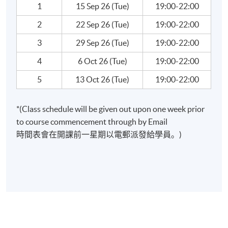
著名投資大師的投資策略：巴菲特、鄧普頓、羅傑斯
1
15 Sep 26 (Tue)
19:00-22:00
環球投資及新興市場投資策略
2
22 Sep 26 (Tue)
19:00-22:00
在逆境下板塊及行業選擇策略
3
29 Sep 26 (Tue)
19:00-22:00
基金投資選擇及分散風險策略
4
6 Oct 26 (Tue)
19:00-22:00
5
13 Oct 26 (Tue)
19:00-22:00
報名代碼
2445-3796NW
開課日期
2026年9月15日 (星期二)
*(Class schedule will be given out upon one week prior
現時接受報名
to course commencement through by Email
時間表會在開課前一星期以電郵派發給學員。)
日期 / 時間
逢周二，7:00pm - 10:00pm
修業期
5 講