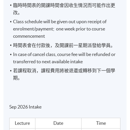
元走勢（避險貨幣）、澳元（商品貨幣）
臨時時間表的開課時間會因收生情況而可能作出更
機構投資方式及資金流向的投資啟示
改。
Class schedule will be given out upon receipt of
enrolment/payment; one week prior to course
commencement
4. 價值鏈及產業分析
時間表會在付款後，及開課前一星期派發給學員。
In case of cancel class, course fee will be refunded or
競爭策略及五力模型、價值鏈分析
transferred to next available intake
全球轉移概念：科技發展及產品研發的投資啟示
若課程取消，課程費用將被退還或轉移到下一個學
供應鏈及代工生產分析
期。
產業投資分析
Sep 2026 Intake
5. 板塊選擇及投資策略
Lecture
Date
Time