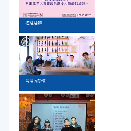
強
控煙酒辦
清酒同學會