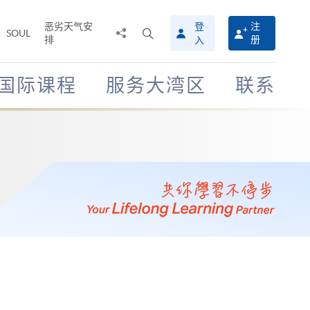
恶劣天气安
登
注
分
打
SOUL
排
册
入
享
开
至
搜
寻
国际课程
服务大湾区
联系
介
面