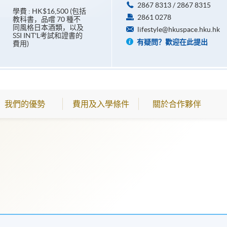
2867 8313 / 2867 8315
學費 : HK$16,500 (包括
2861 0278
教科書，品嚐 70 種不
同風格日本酒類，以及
lifestyle@hkuspace.hku.hk
SSI INT'L考試和證書的
有疑問？歡迎在此提出
費用)
我們的優勢
費用及入學條件
關於合作夥伴