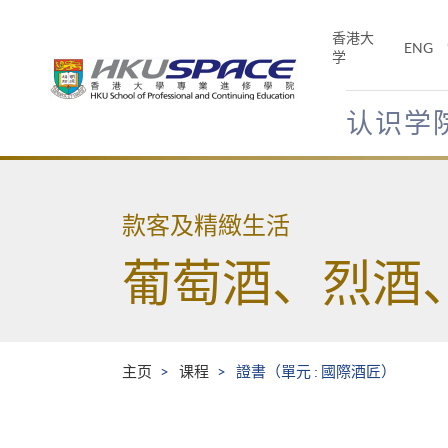
Skip
to
香港大
ENG
main
学
content
认识学
Main
content
start
款客及精緻生活
葡萄酒、烈酒
主页
课程
證書（單元 : 國際酒匠）