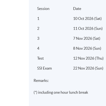
Session
Date
1
10 Oct 2026 (Sat)
2
11 Oct 2026 (Sun)
3
7 Nov 2026 (Sat)
4
8 Nov 2026 (Sun)
Test
12 Nov 2026 (Thu)
SSI Exam
22 Nov 2026 (Sun)
Remarks:
(*) including one hour lunch break