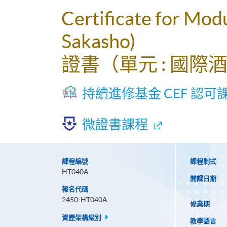
Certificate for Mod
Sakasho)
證書（單元 : 國際
持續進修基金 CEF 認可
微證書課程
課程編號
課程制式
HT040A
開課日期
報名代碼
2450-HT040A
修業期
資歷架構級別
教學語言