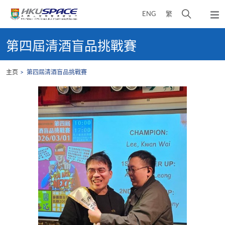
Skip
打
ENG
繁
to
弹
main
开
出
Main
content
搜
主
content
第四屆清酒盲品挑戰賽
菜
寻
start
单
介
主页
第四屆清酒盲品挑戰賽
面