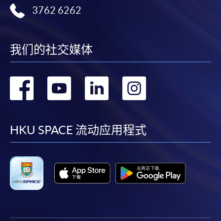
3762 6262
我们的社交媒体
转
转
转
转
到
到
到
到
facebook
youtube
linkedin
instag
HKU SPACE 流动应用程式