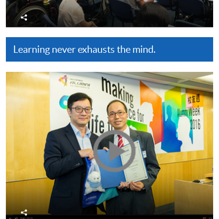
分
享
Learning never exhausts the mind.
分