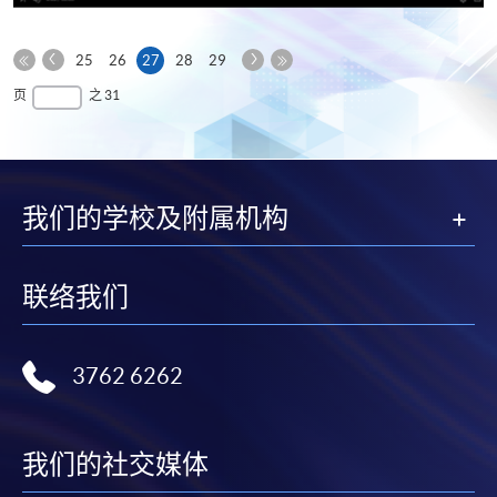
享
上
下
本
25
26
27
28
29
一
一
第
页
最
页
之 31
页
页
一
后
页
一
页
我们的学校及附属机构
联络我们
3762 6262
我们的社交媒体