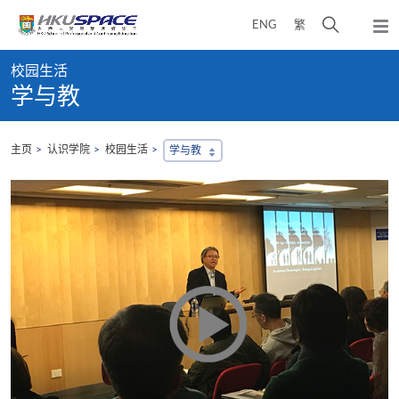
Skip
打
ENG
繁
to
弹
main
开
出
Main
content
搜
主
校园生活
content
菜
寻
学与教
start
单
介
面
主页
认识学院
校园生活
学与教