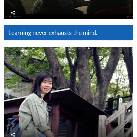
分
享
Learning never exhausts the mind.
分