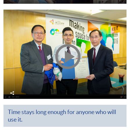
享
分
享
Time stays long enough for anyone who will
use it.