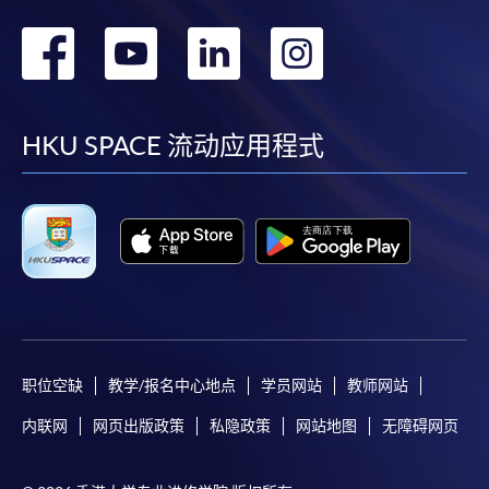
转
转
转
转
到
到
到
到
facebook
youtube
linkedin
instag
HKU SPACE 流动应用程式
职位空缺
教学/报名中心地点
学员网站
教师网站
内联网
网页出版政策
私隐政策
网站地图
无障碍网页