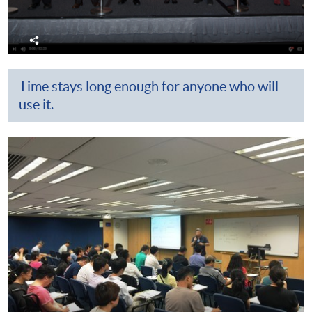
分
享
Time stays long enough for anyone who will
use it.