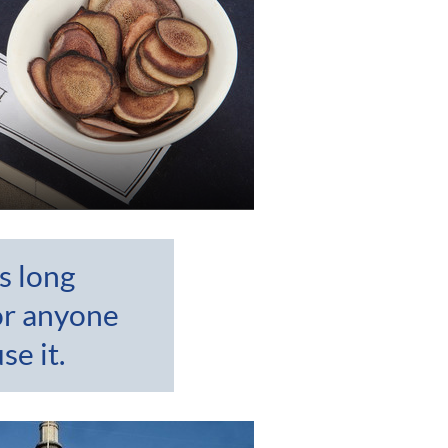
s long
or anyone
se it.