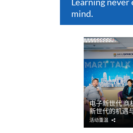
Learning never 
mind.
电子新世代 商
新世代的机遇
活动重温
分
享