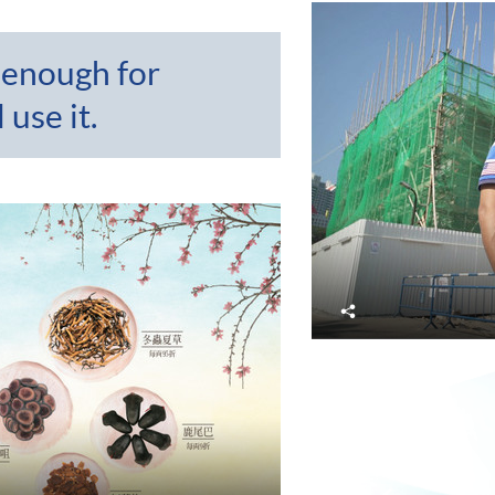
 enough for
use it.
分
享