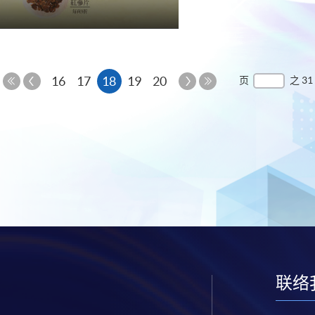
上
本
下
16
17
18
19
20
页
之 31
一
一
第
最
页
页
页
一
后
页
一
页
联络