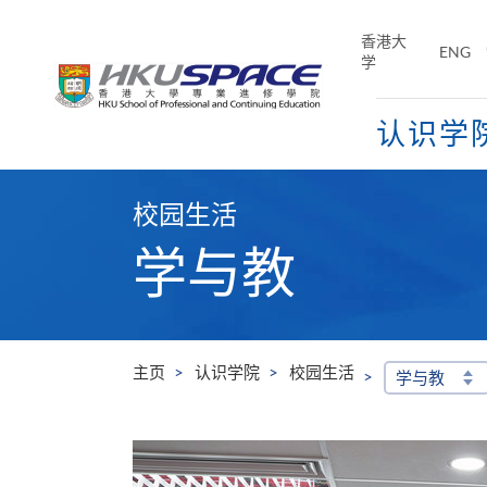
Skip
to
香港大
ENG
main
学
content
认识学
Main
content
校园生活
start
学与教
主页
认识学院
校园生活
学与教