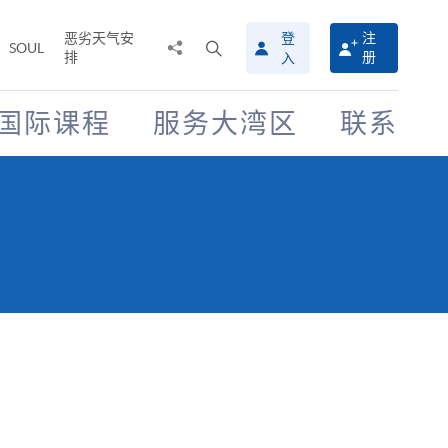
恶劣天气安
登
注
分
打
SOUL
排
册
入
享
开
至
搜
寻
国际课程
服务大湾区
联系
介
面