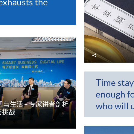
exhausts the
分
享
Time stay
enough f
机与生活 – 专家讲者剖析
who will u
与挑战