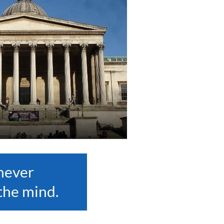
never
the mind.