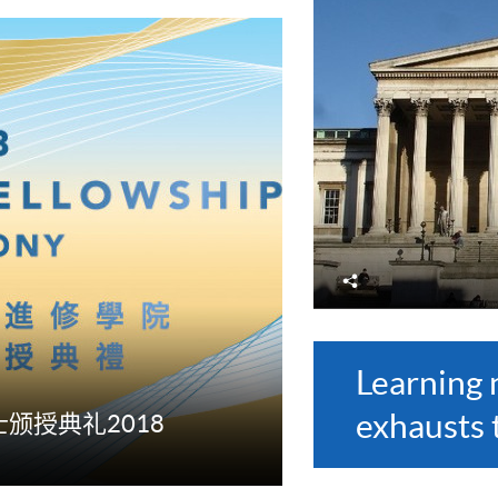
分
享
Learning 
exhausts 
颁授典礼2018