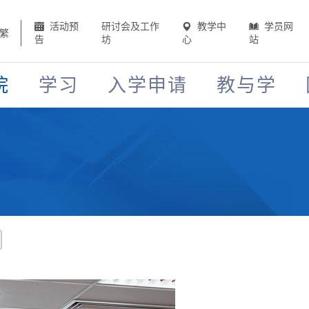
活动预
研讨会及工作
教学中
学员网
繁
告
坊
心
站
院
学习
入学申请
教与学