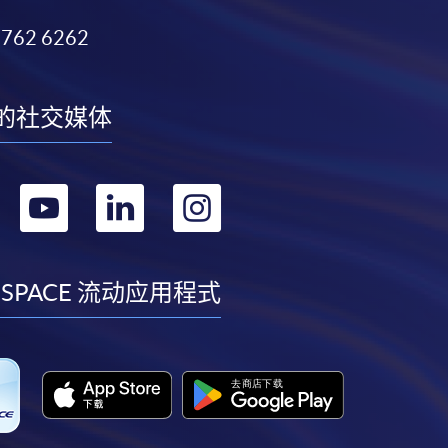
3762 6262
的社交媒体
转
转
转
转
到
到
到
到
facebook
youtube
linkedin
instagram
 SPACE 流动应用程式