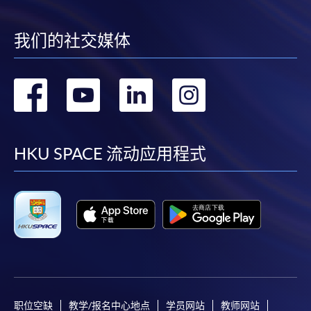
我们的社交媒体
转
转
转
转
到
到
到
到
facebook
youtube
linkedin
instag
HKU SPACE 流动应用程式
职位空缺
教学/报名中心地点
学员网站
教师网站