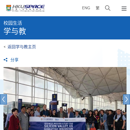
Skip
打
ENG
繁
to
弹
main
开
出
Main
content
搜
主
校园生活
content
菜
寻
学与教
start
单
介
面
<
返回学与教主页
分享