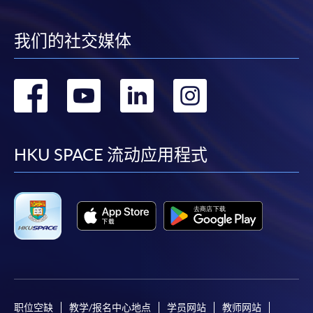
我们的社交媒体
转
转
转
转
到
到
到
到
facebook
youtube
linkedin
instag
HKU SPACE 流动应用程式
职位空缺
教学/报名中心地点
学员网站
教师网站