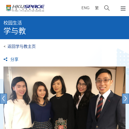
Skip
打
ENG
繁
to
弹
main
开
出
Main
content
搜
主
校园生活
content
菜
寻
学与教
start
单
介
面
<
返回学与教主页
分享