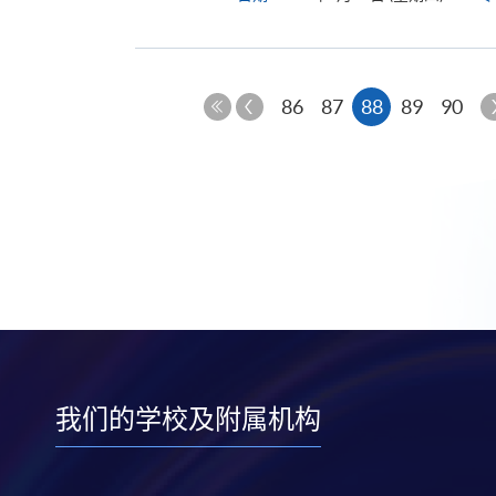
上
本
86
87
88
89
90
一
第
页
页
一
页
我们的学校及附属机构