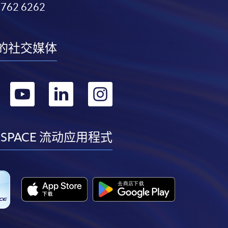
3762 6262
的社交媒体
转
转
转
转
到
到
到
到
facebook
youtube
linkedin
instagram
 SPACE 流动应用程式