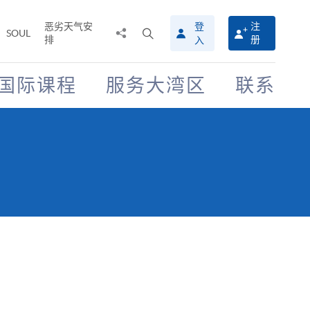
恶劣天气安
登
注
分
打
SOUL
排
册
入
享
开
至
搜
寻
国际课程
服务大湾区
联系
介
面