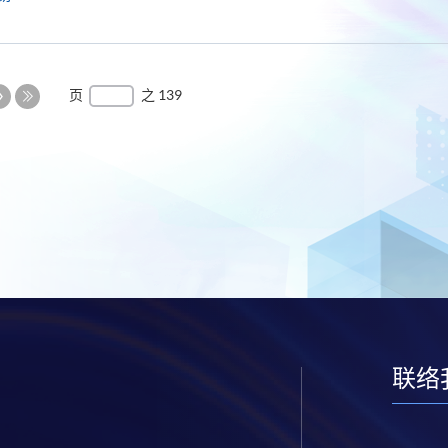
下
页
之 139
一
最
页
后
一
页
联络