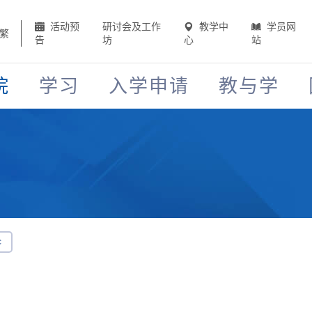
活动预
研讨会及工作
教学中
学员网
繁
告
坊
心
站
院
学习
入学申请
教与学