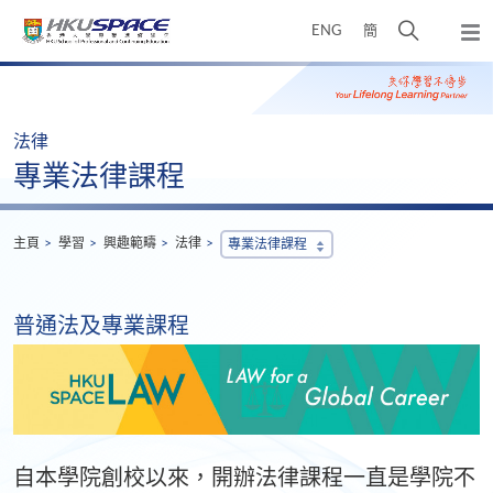
Skip
打
ENG
簡
to
彈
main
開
出
Main
content
搜
主
content
選
尋
start
單
介
法律
面
專業法律課程
主頁
學習
興趣範疇
法律
專業法律課程
普通法及專業課程
自本學院創校以來，開辦法律課程一直是學院不