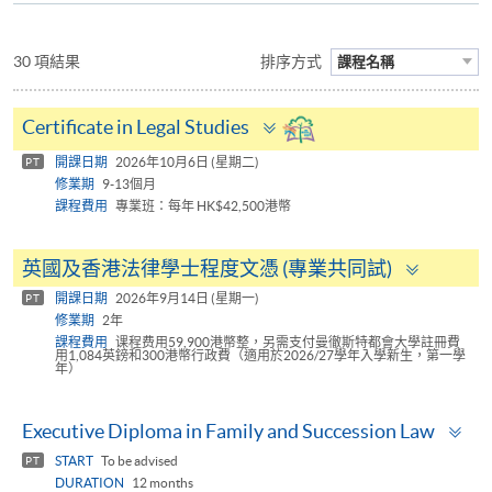
30 項結果
排序方式
課程名稱
Toggle
Certificate in Legal Studies
panel
開課日期
2026年10月6日 (星期二)
PT
修業期
9-13個月
課程費用
專業班：每年 HK$42,500港幣
Toggle
英國及香港法律學士程度文憑 (專業共同試)
panel
開課日期
2026年9月14日 (星期一)
PT
修業期
2年
課程費用
课程费用59,900港幣整，另需支付曼徹斯特都會大學註冊費
用1,084英鎊和300港幣行政費（適用於2026/27學年入學新生，第一學
年）
To
Executive Diploma in Family and Succession Law
pa
START
To be advised
PT
DURATION
12 months