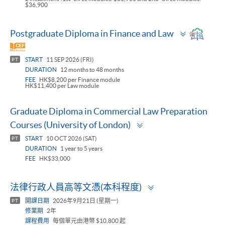
$36,900
Toggle
Postgraduate Diploma in Finance and Law
panel
START
11 SEP 2026 (FRI)
PT
DURATION
12 months to 48 months
FEE
HK$8,200 per Finance module
HK$11,400 per Law module
Graduate Diploma in Commercial Law Preparation
Toggle
Courses (University of London)
panel
START
10 OCT 2026 (SAT)
PT
DURATION
1 year to 5 years
FEE
HK$33,000
Toggle
法律行政人員高等文憑(本科程度)
panel
開課日期
2026年9月21日 (星期一)
PT
修業期
2年
課程費用
每個單元由港幣 $10,800 起