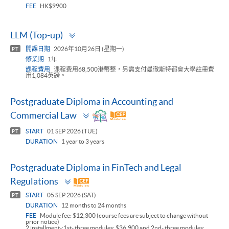
FEE
HK$9900
Toggle
LLM (Top-up)
panel
開課日期
2026年10月26日 (星期一)
PT
修業期
1年
課程費用
课程费用68,500港幣整，另需支付曼徹斯特都會大學註冊費
用1,084英鎊。
Postgraduate Diploma in Accounting and
Toggle
Commercial Law
panel
START
01 SEP 2026 (TUE)
PT
DURATION
1 year to 3 years
Postgraduate Diploma in FinTech and Legal
Toggle
Regulations
panel
START
05 SEP 2026 (SAT)
PT
DURATION
12 months to 24 months
FEE
Module fee: $12,300 (course fees are subject to change without
prior notice)
2 installment-:1st- three modules: $36,900 and 2nd- three modules: