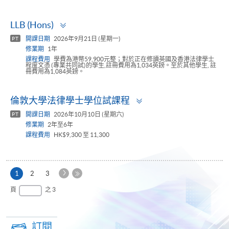
Toggle
LLB (Hons)
panel
開課日期
2026年9月21日 (星期一)
PT
修業期
1年
課程費用
學費為港幣59,900元整；對於正在修讀英國及香港法律學士
程度文憑 (專業共同試)的學生,註冊費用為1,034英鎊。至於其他學生, 註
冊費用為1,084英鎊。
Toggle
倫敦大學法律學士學位試課程
panel
開課日期
2026年10月10日 (星期六)
PT
修業期
2年至6年
課程費用
HK$9,300 至 11,300
下
本
1
2
3
一
頁
最
頁
之 3
頁
後
一
頁
訂閱