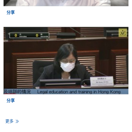
分享
***选择本项目的多项优势
快捷
法律行政人员高等文凭（本科程度）可以在2年内攻读
完毕，比其他通往PCLL项目的途径更快
经济
法律行政人员高等文凭（本科程度）是以课程单位为
分享
单位收取学费，学员一次性报读多个课程单位时均可
享受折扣样（即一次过报读2个或更多课程单位）; 多
个课程单元的费用将低於11,000港币。 因此，它比通
更多
往PCLL课程的其他途径更经济实惠。