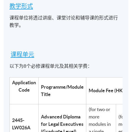
教学形式
课程单位将透过讲座、课堂讨论和辅导课的形式进行
教学。
课程单元
以下为8个必修课程单元及其相关学费：
Application
Programme/Module
Code
Module Fee (HKD)
Title
(for two or
Advanced Diploma
more
(for si
2445-
for Legal Executives
modules in
modul
LW026A
(Graduate Level)
a single
enrol