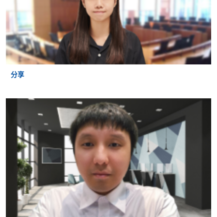
下一步
在收到您的电子邮件申请后的7天内，如果您的原始资
料合格，我们将向您发送一份有条件的录取通知，
分享
一旦收到我们的有条件录取通知书，请将你的学历证
书原件和影印件和费用支付凭证（支票或信用卡）带
到我们的任何报名柜枱。 我们的柜台工作人员将检查
您的原始资格并证明复印件（我们将保存在档案
中），然后处理您的费用支付。
之后您将有权开始学习本项目课程（须以完成任何相
应的“衔接课程”为前提）。
更多信息请参阅
https://www.hkuspace.hku.hk/prog/advdiple