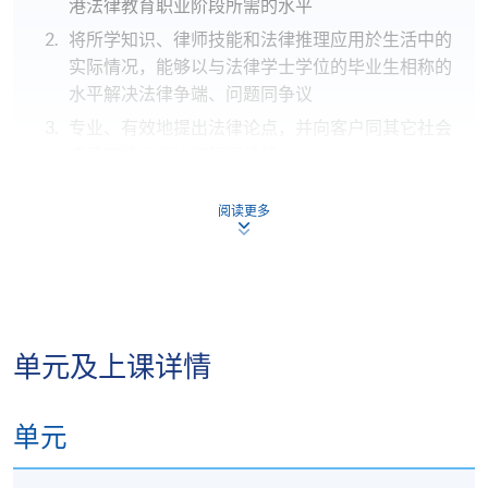
港法律教育职业阶段所需的水平
将所学知识、律师技能和法律推理应用於生活中的
实际情况，能够以与法律学士学位的毕业生相称的
水平解决法律争端、问题同争议
专业、有效地提出法律论点，并向客户同其它社会
成员有效地传达和解释法律;
能够流利的用英文交流，正确使用法律术语，并能
阅读更多
够阅读复杂的法律著作及精确地概括和总结论点;
能够识别和使用与研究主题相关的各类法律来源;
识别当下的社会热点话题，准确地厘清其中牵涉的
各种法律关系。
单元及上课详情
报名代码
2445-LW026A
单元