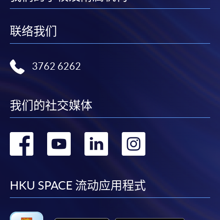
联络我们
中文译本仅供参考，若中文译本与英文版本倘有任何
歧异，一切内容概以英文版本爲准。
3762 6262
我们的社交媒体
转
转
转
转
到
到
到
到
facebook
youtube
linkedin
instag
HKU SPACE 流动应用程式