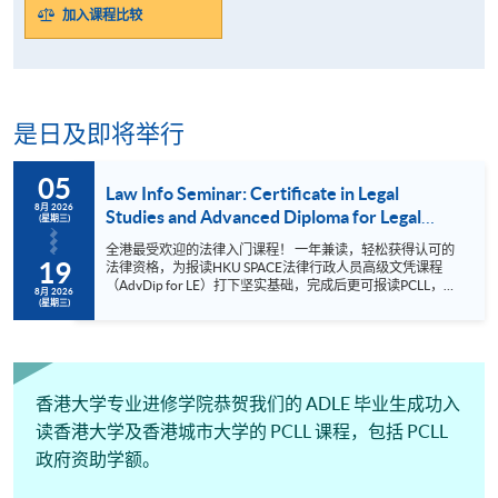
加入课程比较
是日及即将举行
05
Law Info Seminar: Certificate in Legal
8月 2026
Studies and Advanced Diploma for Legal
(星期三)
Executives (Graduate Level)
全港最受欢迎的法律入门课程！ 一年兼读，轻松获得认可的
19
法律资格，为报读HKU SPACE法律行政人员高级文凭课程
（AdvDip for LE）打下坚实基础，完成后更可报读PCLL，迈
8月 2026
向律师之路，并通过每周的法律资讯讲座与业内专家交流学
(星期三)
习，深入了解法律实践核心知识！ 语言 日期 时间 地点 英语
2026年8月5日 (三) 晚上7:00 ‘HKU SPACE LAW' Facebook及
IG直播 金钟海富中心3楼316室 2026年8月19日 (三) 地
点: https://hkuspace.hku.hk/cht/learning-centre/ 为什么这
是全香港最受欢迎的法律入门课程 ? 因为您只需要用一年兼
香港大学专业进修学院恭贺我们的 ADLE 毕业生成功入
读的时间，就可以获得公认的法律资格。凭此资格，您可以
报读Advanced D...
读香港大学及香港城市大学的 PCLL 课程，包括 PCLL
政府资助学额。