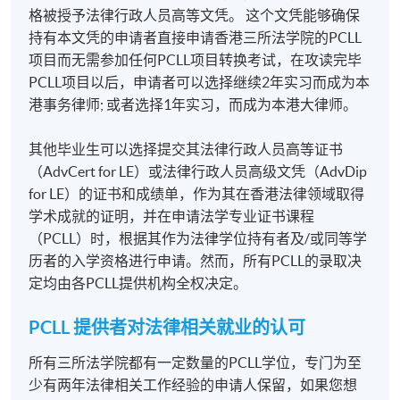
(2) Advanced Company and Commercial Law; AND
格被授予法律行政人员高等文凭。 这个文凭能够确保
持有本文凭的申请者直接申请香港三所法学院的PCLL
(3) Law of Evidence OR Equity and Trusts; AND
项目而无需参加任何PCLL项目转换考试，在攻读完毕
PCLL项目以后，申请者可以选择继续2年实习而成为本
(4) one module from Advanced Tort Law / Advanced
港事务律师; 或者选择1年实习，而成为本港大律师。
Contract Law / Advanced Land Law / Advanced
Criminal Law
其他毕业生可以选择提交其法律行政人员高等证书
（AdvCert for LE）或法律行政人员高级文凭（AdvDip
** 对於三年和法律有关工作经验证明材料的细节要求，
for LE）的证书和成绩单，作为其在香港法律领域取得
请
点击这里
学术成就的证明，并在申请法学专业证书课程
（PCLL）时，根据其作为法律学位持有者及/或同等学
历者的入学资格进行申请。然而，所有PCLL的录取决
定均由各PCLL提供机构全权决定。
PCLL 提供者对法律相关就业的认可
所有三所法学院都有一定数量的PCLL学位，专门为至
少有两年法律相关工作经验的申请人保留，如果您想