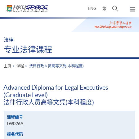
Skip
打
ENG
繁
to
弹
main
开
出
Main
content
搜
主
content
菜
寻
start
单
介
法律
面
专业法律课程
主页
课程
法律行政人员高等文凭(本科程度)
Advanced Diploma for Legal Executives
(Graduate Level)
法律行政人员高等文凭(本科程度)
课程编号
LW026A
报名代码