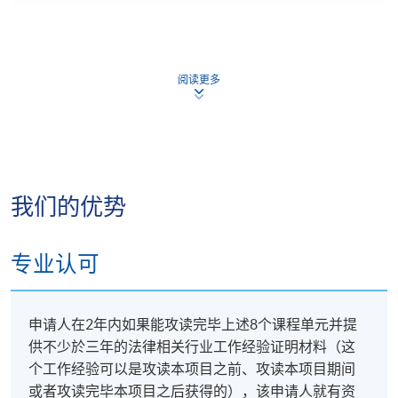
所授学历证书
阅读更多
完成该项目并且提供了3年和法律相关工作经验的证明
材料的学生，将会被港大专业进修学院授予法律行政
人员高等文凭（本科程度），该文凭由香港大学系统
备案。
我们的优势
学生选择不继续完成法律行政人员高等文凭（本科程
度）课程，而完成以下4 门项目课程，并且提供了3年
专业认可
和法律相关工作经验的证明，将会被港大专业进修学
院授予法律行政人员高等证书（共66学分）:
申请人在2年内如果能攻读完毕上述8个课程单元并提
(1) Advanced Hong Kong Constitutional Law and Hong
供不少於三年的法律相关行业工作经验证明材料（这
Kong Legal System; AND
个工作经验可以是攻读本项目之前、攻读本项目期间
或者攻读完毕本项目之后获得的），该申请人就有资