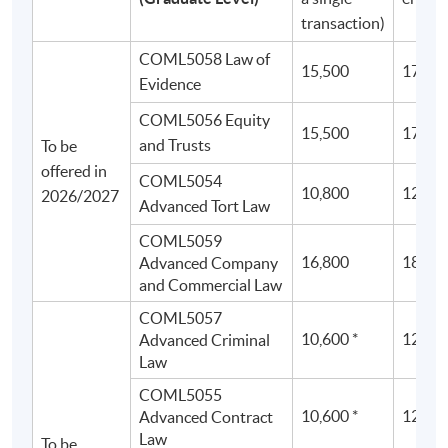
transaction)
COML5058 Law of
15,500
17,60
Evidence
COML5056 Equity
15,500
17,60
and Trusts
To be
offered in
COML5054
10,800
12,50
2026/2027
Advanced Tort Law
COML5059
16,800
18,90
Advanced Company
and Commercial Law
COML5057
10,600 *
12,600
Advanced Criminal
Law
COML5055
10,600 *
12,600
Advanced Contract
Law
To be