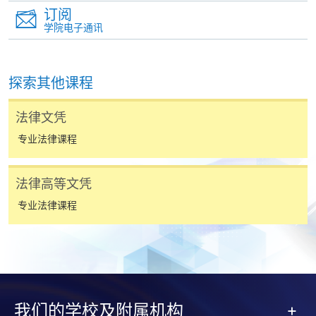
订阅
学院电子通讯
课程灵活
探索其他课程
本课程非常适合工作繁忙的人，因为所有8个课程单元
都在晚上和周末授课，为期2年至5年，这意味着学生
法律文凭
可以根据自己的时间表学习完成课程单元（每年每位
学员可报读最多4个课程单元）
专业法律课程
法律高等文凭
增长知识
专业法律课程
本课程亦适合於那些对PCLL不感兴趣，仅仅想增加法
律修养与知识面的申请人。 在香港大学专业进修学院
法律高级文凭课程（专业班）的基础上，进一步学习
所学的科目，使学生具备更强的法律技能和法律意
识，加深对法律的理解。
我们的学校及附属机构