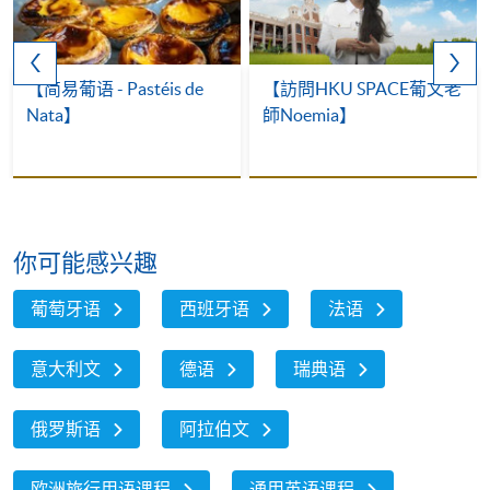
【简易葡语 - Pastéis de
【訪問HKU SPACE葡文老
Nata】
師Noemia】
你可能感兴趣
葡萄牙语
西班牙语
法语
意大利文
德语
瑞典语
俄罗斯语
阿拉伯文
欧洲旅行用语课程
通用英语课程