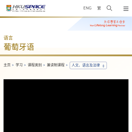
Skip
打
ENG
繁
to
弹
main
开
出
Main
content
搜
主
content
菜
寻
start
单
介
语言
面
葡萄牙语
主页
学习
课程类别
兼读制课程
人文、语言及法律