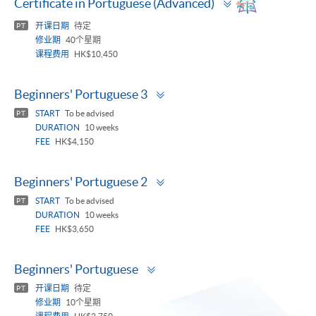
Certificate in Portuguese (Advanced)
panel
开课日期
待定
PT
修业期
40个星期
课程费用
HK$10,450
Toggle
Beginners' Portuguese 3
panel
START
To be advised
PT
DURATION
10 weeks
FEE
HK$4,150
Toggle
Beginners' Portuguese 2
panel
START
To be advised
PT
DURATION
10 weeks
FEE
HK$3,650
Toggle
Beginners' Portuguese
panel
开课日期
待定
PT
修业期
10个星期