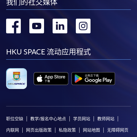
我们的社交媒体
转
转
转
转
到
到
到
到
facebook
youtube
linkedin
instag
HKU SPACE 流动应用程式
职位空缺
教学/报名中心地点
学员网站
教师网站
内联网
网页出版政策
私隐政策
网站地图
无障碍网页