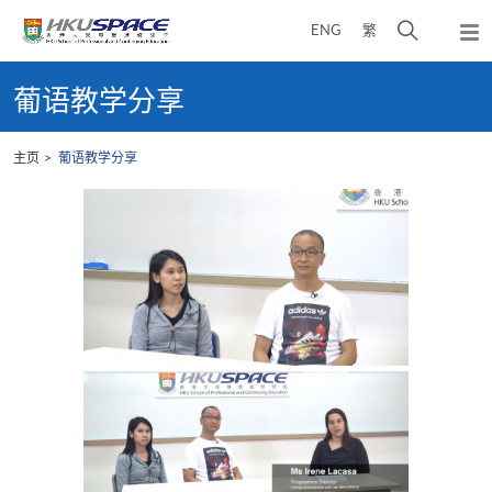
Skip
打
ENG
繁
to
弹
main
开
出
Main
content
搜
主
content
葡语教学分享
菜
寻
start
单
介
主页
葡语教学分享
面