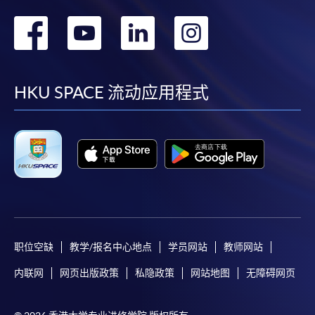
转
转
转
转
到
到
到
到
facebook
youtube
linkedin
instag
HKU SPACE 流动应用程式
职位空缺
教学/报名中心地点
学员网站
教师网站
内联网
网页出版政策
私隐政策
网站地图
无障碍网页