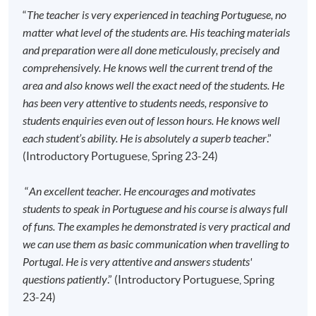
通知，学员须按时到指定地点上课。
“
The teacher is very experienced in teaching Portuguese, no
开课前约一星期，学员会收到一封电子邮件，其中
matter what level of the students are. His teaching materials
包含详细的课程安排和书籍清单
，学员在购买课程
and preparation were all done meticulously, precisely and
书籍时可以享受折扣，除书籍以外的其他课程材料
comprehensively. He knows well the current trend of the
将在第一堂课中提供。
area and also knows well the exact need of the students. He
若因报读人数不足而取消课程，本院将安排退款；
has been very attentive to students needs, responsive to
但在其他情况下，则
不设退款，学员也不能转至其
students enquiries even out of lesson hours. He knows well
他班别或课程
。
each student’s ability. He is absolutely a superb teacher
.”
(Introductory Portuguese, Spring 23-24)
若个别学员缺席，本院将不提供补课或其他安排。
“
An excellent teacher. He encourages and motivates
报名代码
2445-2862AW
students to speak in Portuguese and his course is always full
开课日期
2026年9月12日 (星期六)
of funs. The examples he demonstrated is very practical and
时间
2:30pm - 5:30pm
we can use them as basic communication when travelling to
Portugal. He is very attentive and answers students'
地点
HPSHCC Campus, 66 Leighton Road,
Causeway Bay, Hong Kong.
questions patiently
.” (Introductory Portuguese, Spring
23-24)
现时接受报名