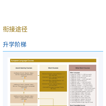
衔接途径
升学阶梯