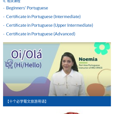
相关课程
Beginners' Portuguese
网上报名
立即报名
Certificate in Portuguese (Intermediate)
申请表
Certificate in Portuguese (Upper Intermediate)
下载申请表
Certificate in Portuguese (Advanced)
报名办法
付款方法
1. 现金、「易办事」（EPS）、微信支付
(WeChat Pay) 或支付宝(Alipay)
申请人可亲临学院任何一所报名中心，以现金、「易
办事」、微信支付（WeChat Pay）或支付宝
（Alipay） 缴付学费。
2. 支票或银行本票
如以划线支票或银行本票缴付，抬头请注明「香港大
【十个必学葡文旅游用语】
学专业进修学院」。支票背面请写上课程名称及申请
人姓名。 阁下可：