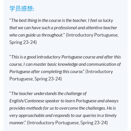
照的副本。
学员感想:
所有非本地申请人均须取得香港特别行政区政府入
境事务处发出的学生签证
，但以受养人身份来港的
“
The best thing in the course is the teacher. I feel so lucky
学生和持有有效工作签证的非本地申请人除外，入
that we can have such a professional and attentive teacher
学条件细则请见：
who can guide us throughout.
” (Introductory Portuguese,
https://hkuspace.hku.hk/cht/admission/how-to-
Spring 23-24)
apply/entry-requirements/
若您於网上报读课程，完成付款手续后，报名方获
“
This is a good introductory Portuguese course and after this
接纳及确认。「付款确认通知」会於完成付款手续
course, I can master basic knowledge and communication of
后，自动由电脑发送至阁下之电邮地址，
请保留有
Portuguese after completing this course
.” (Introductory
关之通知电邮，并自行到各区报名中心向职员索取
Portuguese, Spring 23-24)
正式收据
；
“
The teacher understands the challenge of
不论亲身报名或网上报名，请务必
核实清楚课程报
English/Cantonese speaker to learn Portuguese and always
名代码，上课时间及地点
后才报名；若发现报错班
provides methods for us to overcome the challenges. He is
别，请立刻通知本校。
very approachable and responds to our queries in a timely
若您於开课前一星期内报名，请立刻联系本部门以
manner
.” (Introductory Portuguese, Spring 23-24)
作跟进
。除课程资料更改外，本院将不会另发上课