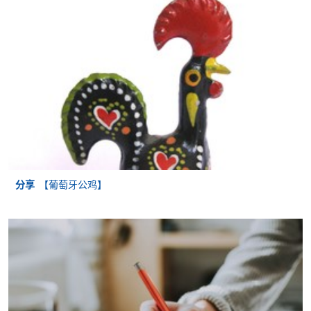
亲临学院各报名中心递交划线支票、报名表格及有关
证明文件；
或可将上述文件一并寄交各报名中心，信封上请注明
「报读课程」，惟学院对邮递失误而遗失的支票及个
人资料概不负责。
3. VISA / Mastercard
申请人可亲临学院任何一所报名中心，以 VISA 或
Mastercard（包括「香港大学专业进修学院
分享
【葡萄牙公鸡】
Mastercard卡」）缴付学费。香港大学专业进修学院
Mastercard卡持有人，如报读课程满港币2,000元，可
享有十个月免息分期付款优惠，惟课程申请人必须为
信用卡持有人。详情请向学院报名中心职员查询。
4. 网上缴费服务
大部份公开招生的课程（以先到先得形式报名）及个