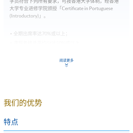
学员符合下列所有要求，可按香港大学体制，经香港
大学专业进修学院颁授「Certificate in Portuguese
(Introductory)」。
全期出席率达70%或以上；
课程考核总平均分达50%或以上。
阅读更多
申请者须知
入学申请将按照先到先得的原则办理。
申请人一般须要提供香港身份证（适用於本地申请
我们的优势
人）或护照（适用於非本地申请人）的信息，以供
入学评估和学生记录之用。若亲自到报名中心报读
证书课程，申请人必须出示香港身分证/护照以供
特点
核实；
若透过邮寄申请，则须附上香港身分证或护