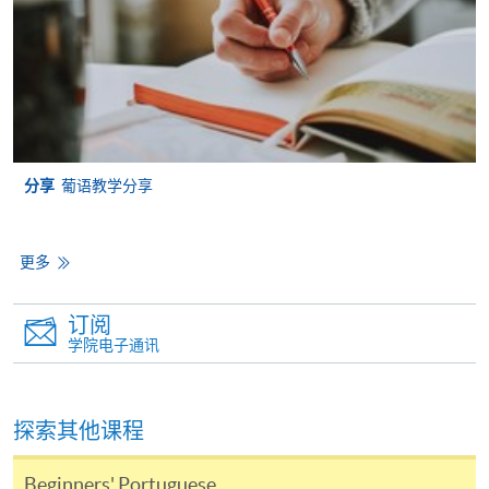
别学历颁授课程提供网上报名/注册服务，申请人可在
网上使用「缴费灵」（不适用於手机）、VISA或
Mastercard缴付有关课程的报名费或学费。除上述支
付方式之外，如就读学历颁授课程设有网上服务，学
员亦可以微信支付（Online WeChat Pay）、支付宝
（Online Alipay）或转数快（FPS）缴付学费，详情请
参阅
报名办法 -
网上报名服务
。
分享
葡语教学分享
注意事项:
更多
如报读课程将在五个工作天内开课，为免邮递延误报
订阅
名程序，建议申请人亲身到学院报名中心报名，并避
学院电子通讯
免使用支票付款。
除由学院裁定的特殊情况（例如课程因报名人数不足
探索其他课程
而取消）之外，一切已缴费用概不退还。如获学院批
准退还款项，以现金、易办事、微信支付、支付宝、
Beginners' Portuguese