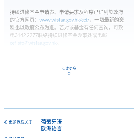
持续进修基金申请表、申请要求及程序已详列於政府
的官方网页：
www.wfsfaa.gov.hk/cef/
，
一切最新的资
料也以政府公布为准
。若对该基金有任何查询，可致
电3142 2277联络持续进修基金办事处或电邮
cef_sfo@wfsfaa.gov.hk
。
持续进修基金
本课程已加入持续进修基金可获发还款项课程名单内
阅读更多
Certificate in Portuguese (Introductory)
本课程在资歴架构下获得认可 (资歴架构第2级)
葡萄牙语
更多课程关于
欧洲语言
申请