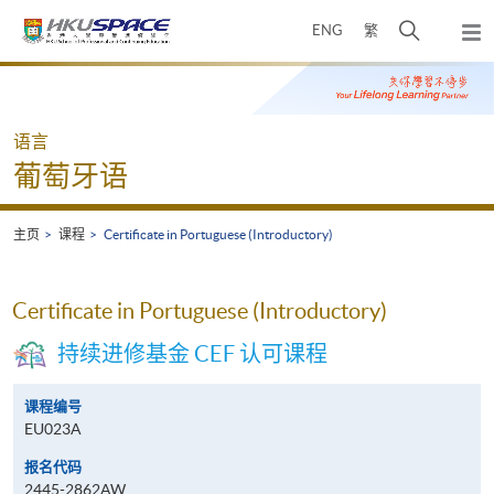
Skip
打
ENG
繁
to
弹
main
开
出
Main
content
搜
主
content
菜
寻
start
单
介
语言
面
葡萄牙语
主页
课程
Certificate in Portuguese (Introductory)
Certificate in Portuguese (Introductory)
持续进修基金 CEF 认可课程
课程编号
EU023A
报名代码
2445-2862AW