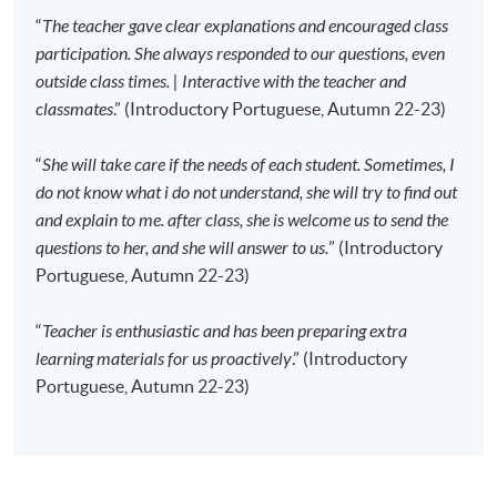
“
The teacher gave clear explanations and encouraged class
participation. She always responded to our questions, even
修业期
outside class times. | Interactive with the teacher and
- 120 课时
classmates
.” (Introductory Portuguese, Autumn 22-23)
- 40 星期
- 每课 3 小时
“
She will take care if the needs of each student. Sometimes, I
do not know what i do not understand, she will try to find out
地点
and explain to me. after class, she is welcome us to send the
questions to her, and she will answer to us.
” (Introductory
港大保良何鸿燊社区书院
Portuguese, Autumn 22-23)
“
Teacher is enthusiastic and has been preparing extra
learning materials for us proactively
.” (Introductory
Portuguese, Autumn 22-23)