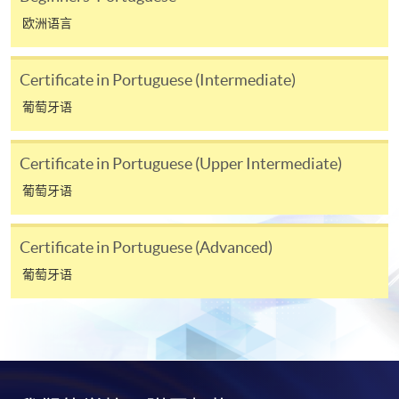
支票或缴费灵（只限网上付款）方式缴交之款项，将
欧洲语言
以支票退款；以信用卡缴交之款项，退款将直接退还
到支付款项时使用的信用卡户口。
Certificate in Portuguese (Intermediate)
除本学院网页所列明的学费外，个别课程或有其他额
外收费，详情请联络有关学科职员。
葡萄牙语
学费及学额不得转让他人。一经取录，学员不得转读
其他课程，惟学院对特殊情况，可酌情处理。转读申
Certificate in Portuguese (Upper Intermediate)
请一经批准，学员须缴付港币120元手续费。
葡萄牙语
学院对邮递失误而遗失的支票或本票、付款收据或个
人资料，概不负责。
Certificate in Portuguese (Advanced)
若学员有意申请付款证明书，请把填妥之申请表、贴
葡萄牙语
上足够邮资的回邮信封、连同划线支票交回本学院。
每张收据申请费用为港币30 元。支票抬头注明「香
港大学专业进修学院」。