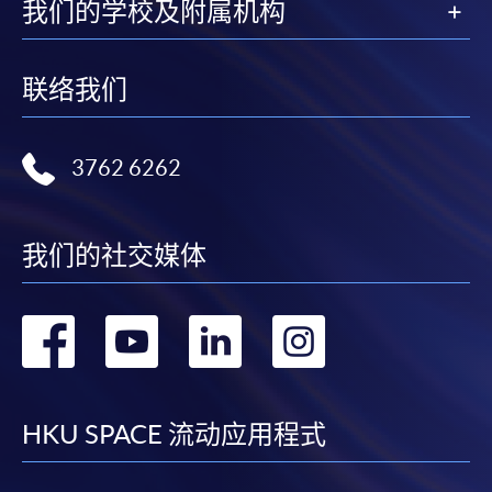
我们的学校及附属机构
联络我们
3762 6262
我们的社交媒体
转
转
转
转
到
到
到
到
facebook
youtube
linkedin
instag
HKU SPACE 流动应用程式