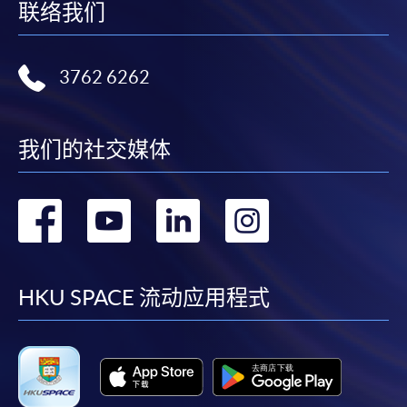
联络我们
3762 6262
我们的社交媒体
转
转
转
转
到
到
到
到
facebook
youtube
linkedin
instag
HKU SPACE 流动应用程式