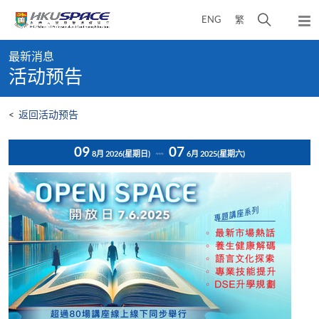
Skip
打
ENG
繁
to
弹
main
开
出
Main
content
搜
主
最新消息
content
菜
寻
活动预告
start
单
介
面
<
返回活动预告
09
07
8月 2026
(星期日)
6月 2025
(星期六)