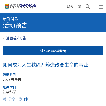
Skip
打
ENG
繁
to
弹
main
开
出
Main
content
搜
主
最新消息
content
菜
寻
活动预告
start
单
介
面
<
返回活动预告
07
6月 2025
(星期六)
如何成为人生教练？缔造改变生命的事业
活动系列
2025 开放日
相关学科
社会科学
分享
列印