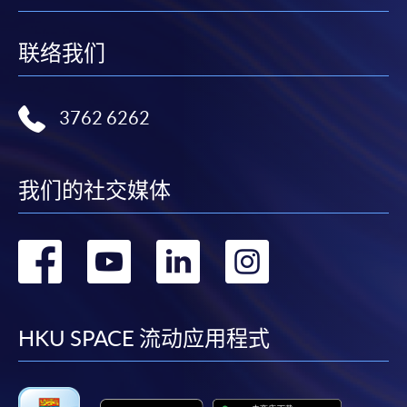
联络我们
3762 6262
我们的社交媒体
转
转
转
转
到
到
到
到
facebook
youtube
linkedin
instag
HKU SPACE 流动应用程式