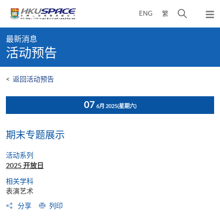
Skip
打
ENG
繁
to
弹
main
开
出
Main
content
搜
主
最新消息
content
菜
寻
活动预告
start
单
介
面
<
返回活动预告
07
6月 2025
(星期六)
期末专题展示
活动系列
2025 开放日
相关学科
表演艺术
分享
列印