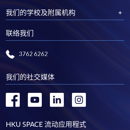
我们的学校及附属机构
联络我们
3762 6262
我们的社交媒体
转
转
转
转
到
到
到
到
facebook
youtube
linkedin
instag
HKU SPACE 流动应用程式