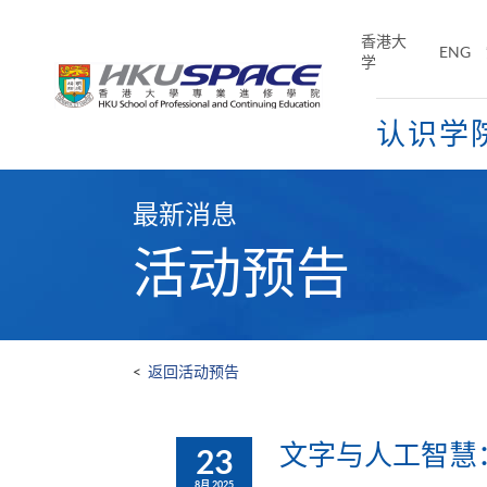
Skip
to
香港大
ENG
main
学
content
认识学
Main
content
最新消息
start
活动预告
<
返回活动预告
文字与人工智慧
23
8月 2025