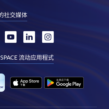
的社交媒体
转
转
转
转
到
到
到
到
facebook
youtube
linkedin
instagram
 SPACE 流动应用程式