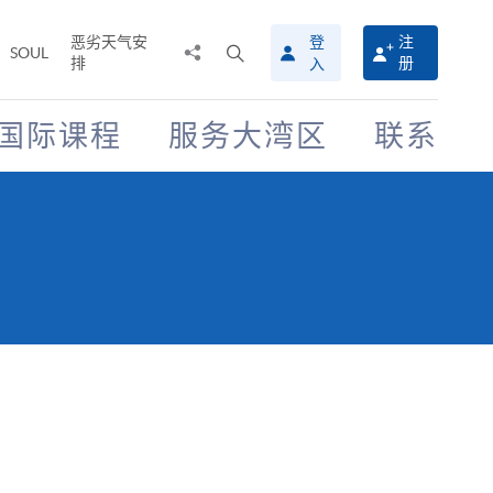
恶劣天气安
登
注
分
打
SOUL
排
册
入
享
开
至
搜
寻
国际课程
服务大湾区
联系
介
面