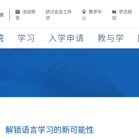
活动预
研讨会及工作
教学中
学员网
繁
告
坊
心
站
院
学习
入学申请
教与学
：解锁语言学习的新可能性