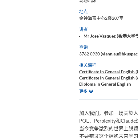
现场出席
地点
金钟海富中心2楼207室
讲者
Mr Jose Vazquez (
查询
3762 0930 (
viann.au@hkuspac
相关课程
Certificate in General English 
Certificate in General English
Diploma in General English
AI for Writing - A Powerful He
相
更多
关
课
程
加入我们，参加一场关於
POE、Perplexity
当今竞争激烈的世界上脱
不要错过这个拥抱未来学