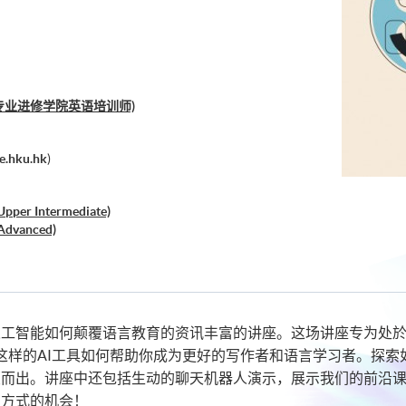
香港大学专业进修学院英语培训师)
e.hku.hk
)
(Upper Intermediate)
 (Advanced)
lper, but a Mediocre Substitute?
人工智能如何颠覆语言教育的资讯丰富的讲座。这场讲座专为处
和Claude这样的AI工具如何帮助你成为更好的写作者和语言学习
颖而出。讲座中还包括生动的聊天机器人演示，展示我们的前沿
习方式的机会！