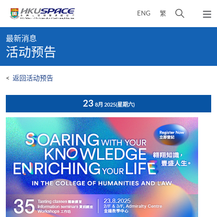
Skip
打
ENG
繁
to
弹
main
开
出
Main
content
搜
主
最新消息
content
菜
寻
活动预告
start
单
介
面
<
返回活动预告
23
8月 2025
(星期六)