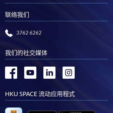
联络我们
3762 6262
我们的社交媒体
转
转
转
转
到
到
到
到
facebook
youtube
linkedin
instag
HKU SPACE 流动应用程式