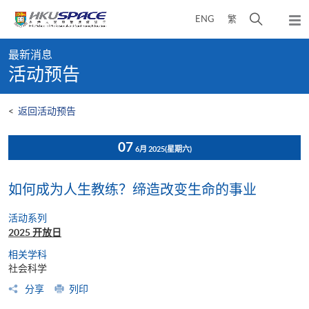
Skip
打
ENG
繁
to
弹
main
开
出
Main
content
搜
主
最新消息
content
菜
寻
活动预告
start
单
介
面
<
返回活动预告
07
6月 2025
(星期六)
如何成为人生教练？缔造改变生命的事业
活动系列
2025 开放日
相关学科
社会科学
分享
列印