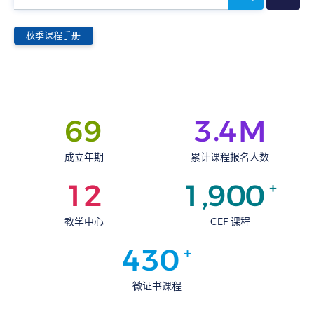
寻
课
程
秋季课程手册
.
6
9
3
4
M
成立年期
累计课程报名人数
,
1
2
1
9
0
0
+
教学中心
CEF 课程
4
3
0
+
微证书课程