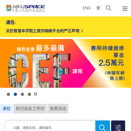
Skip
打
ENG
繁
to
弹
main
开
出
香
Main
content
搜
通告:
主
content
港
菜
寻
start
关於假冒本学院之欺诈网络平台的严正声明
单
大
介
学
面
专
业
进
修
学
按下以暂停幻灯片
院
课程
研讨会及工作坊
免费活动
搜
搜
兴趣，课程名称，课程编号...
寻