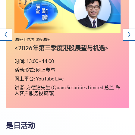
讲座/工作坊, 课程讲座
课程讲
研究生
<2026年第三季度港股展望与机遇>
留学
文凭)
时间: 13:00 - 14:00
活动形式: 网上参与
时间: 14
网上平台: YouTube Live
活动形
讲者: 方德沾先生 (Quam Securities Limited 总监-私
 (金
地点:
人客户服务投资部)
行人电
钟港铁
梯上楼
是日活动