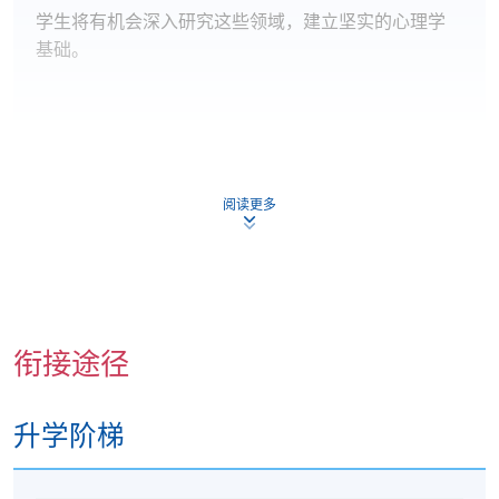
学生将有机会深入研究这些领域，建立坚实的心理学
基础。
组织行为学（9学分）
阅读更多
本单元探讨组织内的人类和群体行为，主题包括：
动机与领导力
群体动力与冲突解决
压力管理与沟通
衔接途径
其他工作相关问题
升学阶梯
本单元旨在帮助学员将心理学知识应用於商业世界。