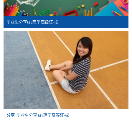
亲临学院各报名中心递交划线支票、报名表格及有关
证明文件；
毕业生分享(心理学高级证书)
或可将上述文件一并寄交各报名中心，信封上请注明
「报读课程」，惟学院对邮递失误而遗失的支票及个
人资料概不负责。
3. VISA / Mastercard
申请人可亲临学院任何一所报名中心，以 VISA 或
Mastercard（包括「香港大学专业进修学院
Mastercard卡」）缴付学费。香港大学专业进修学院
Mastercard卡持有人，如报读课程满港币2,000元，可
享有十个月免息分期付款优惠，惟课程申请人必须为
信用卡持有人。详情请向学院报名中心职员查询。
4. 网上缴费服务
分享
毕业生分享 (心理学高等证书)
大部份公开招生的课程（以先到先得形式报名）及个
别学历颁授课程提供网上报名/注册服务，申请人可在