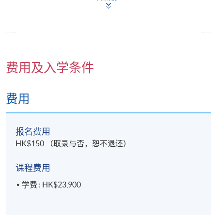
与统计学。
在学术工作以外，谢先生亦与不同机构合作，设计及
背景
推行企业培训、心理评估及职涯发展咨询等方案，以
麦博士（Dr. Victor Mak）是加拿大卑诗省注册临床
提升员工福祉及促进组织生产力。
心理学家，专长于心理评估、心理治疗及临床实务。
他在加拿大完成临床心理学博士训练，并在临床、教
费用及入学条件
阅读更多
育及法律医学相关场景中，为青少年及成人提供具实
证基础的心理服务，累积了丰富经验。
费用
他的临床经验包括为多种心理健康、学习及认知问题
进行全面的心理、教育心理及诊断评估。他以实证为
本的方式提供心理治疗，主要采用接纳与承诺治疗
报名费用
（Acceptance and Commitment Therapy, ACT），并
HK$150 （取录与否，恕不退还）
曾以英语、粤语及普通话，为来自不同文化及语言背
景的个案提供服务。
课程费用
麦博士亦曾指导多位硕士程度的辅导学学生，具多年
学费 : HK$23,900
督导经验，曾就临床实务、心理评估、临床晤谈、伦
理及实证介入提供培训与指导。他的督导重点在于协
助未来临床工作者，将心理学理论与实务技巧及专业