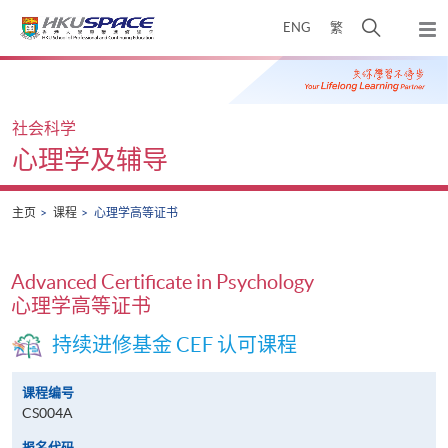
Skip
打
ENG
繁
to
弹
main
开
出
Main
content
搜
主
content
菜
寻
start
单
介
社会科学
面
心理学及辅导
主页
课程
心理学高等证书
Advanced Certificate in Psychology
心理学高等证书
持续进修基金 CEF 认可课程
课程编号
CS004A
报名代码