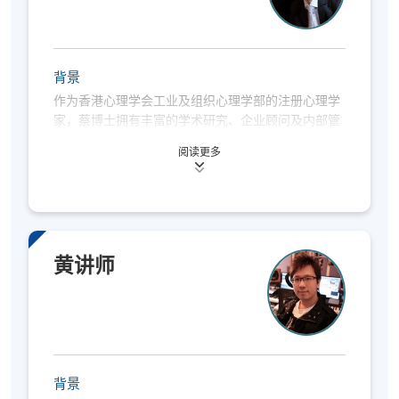
完成本心理学高级证书后，学生将能够描述及解释心
周六下午（时间：14:00 – 18:00）
理学中的主要理论方法，以及能够将心理学知识应用
到日常生活的不同方面，如理解自己、他人及工作
等。本课程的众多毕业生亦成功获得世界顶尖大学的
背景
心理学或辅导学硕士取录。
作为香港心理学会工业及组织心理学部的注册心理学
家，蔡博士拥有丰富的学术研究、企业顾问及内部管
理经验，多年来为亚太区众多知名企业提供管理及领
评估方式
阅读更多
导力发展方面的专业指导。
学生必须提交课程作业、参加考试及达75%或以上的出
凭藉其深厚的工业及组织心理学专业背景，蔡博士善
席率。
於运用理论研究及实务经验，在企业各个层面有效地
引导人员行为。他深信企业的成功并非取决於单纯的
实力或智慧，而是源於组织的适应能力，以及团队建
黄讲师
立协作伙伴关系的能力。基於这个理念，他专注协助
企业领导者发展其独特优势。
报名代码
2445-CS004A
蔡博士在美国及香港完成学业，对於探索人类思维及
现时接受报名
行为模式始终保持热忱。他的专业服务范畴广泛，横
跨企业战略及营运层面，包括管理团队协调、持份者
背景