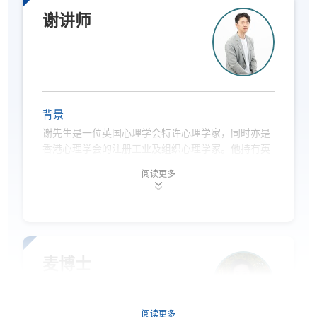
学、正向心理学和跨文化谘询。他的教学方法因富有
吸引力且能巧妙地将理论概念与实际应用结合而备受
谢讲师
推崇。
冯先生不仅在学术领域成就斐然，还积极投身社区服
务。他经常举办心理健康意识和个人发展的工作坊和
研讨会，充分展现了他对学术研究和实践应用的双重
热忱。这种理论与实践并重的方式，使他成为心理学
背景
教育领域不可或缺的重要人才，为理论研究和实际应
谢先生是一位英国心理学会特许心理学家，同时亦是
用两方面都作出了重大贡献。
香港心理学会的注册工业及组织心理学家。他持有英
国曼彻斯特大学组织心理学理学硕士学位（优异成
阅读更多
绩），亦是英国爱丁堡大学的临床心理学博士研究
生，其研究方向包括员工心理健康、接纳与承诺治
疗、员工投入，以及心理测量学。
谢先生相信人才是组织成功的核心，而教育是释放潜
能的重要途径。因此，他的工作横跨教学、专业培训
麦博士
及组织顾问服务，致力将心理学研究转化为可实践的
策略，应用于职场与教学情境上。作为心理学讲师，
他主要教授组织行为学、社会心理学，以及研究方法
阅读更多