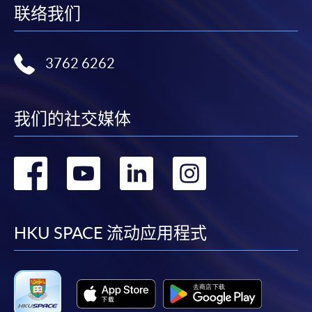
联络我们
以支票退款；以信用卡缴交之款项，退款将直接退还
到支付款项时使用的信用卡户口。
除本学院网页所列明的学费外，个别课程或有其他额
3762 6262
外收费，详情请联络有关学科职员。
学费及学额不得转让他人。一经取录，学员不得转读
其他课程，惟学院对特殊情况，可酌情处理。转读申
我们的社交媒体
请一经批准，学员须缴付港币120元手续费。
学院对邮递失误而遗失的支票或本票、付款收据或个
转
转
转
转
人资料，概不负责。
若学员有意申请付款证明书，请把填妥之申请表、贴
到
到
到
到
上足够邮资的回邮信封、连同划线支票交回本学院。
每张收据申请费用为港币30 元。支票抬头注明「香
facebook
youtube
linkedin
instag
HKU SPACE 流动应用程式
港大学专业进修学院」。