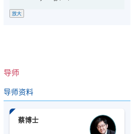
人际吸引力
放大
攻击性行为
顺从与服从
说服技巧
课程目标是让学生熟悉这些概念，并能在日常生活中
应用。
导师
导师资料
上课详情
详情
蔡博士
上课时间为平日晚上（时间：19:00 - 22:00）及/或 每