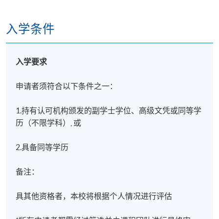
判断结合起来。
入学条件
麦博士的教学兴趣包括心理评估、异常心理学及临床
心理学。他的教学方式着重批判性思考、实际应用，
以及协助学生在真实情境中建立对心理学概念的深入
入学要求
理解。
申请者须符合以下条件之一：
1.持有认可机构颁发的副学士学位、高级文凭或同等学
历（不限学科）, 或
2.具备同等学历
备注：
具其他资格者，本校将根据个人情况进行评估