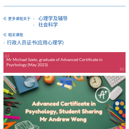
网上报名
立即报名
心理学及辅导
更多课程关于
申请表
下载申请表
社会科学
相关课程
报名办法
行政人员证书(应用心理学)
付款方法
1. 现金、「易办事」（EPS）、微信支付
(WeChat Pay) 或支付宝(Alipay)
Mr Michael Szeto, graduate of Advanced Certificate in
Psychology (May 2023)
申请人可亲临学院任何一所报名中心，以现金、「易
办事」、微信支付（WeChat Pay）或支付宝
（Alipay） 缴付学费。
2. 支票或银行本票
如以划线支票或银行本票缴付，抬头请注明「香港大
学专业进修学院」。支票背面请写上课程名称及申请
人姓名。 阁下可：