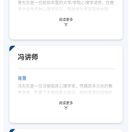
关系建立、领导才能发展、人才评估、心理测量、绩
黄先生是一位经验丰富的大学/学院心理学讲师，在教
效管理以及培训计划等重要领域。
学中运用多种心理学技巧，帮助学生更容易吸收知
识。黄先生毕业於香港大学，获得社会科学学士学位
阅读更多
和教育文凭，并在美国完成了教育心理学硕士学位。
他在心理学考试中取得了优异的成绩，在 GRE 心理学
考试中的得分超过了全球 92% 的考生，并擅长教导学
生应对心理学考试。
自 2009 年以来，他一直是香港流行音乐界屡获殊荣
冯讲师
的制作人、编曲家和作曲家。近年来，他将音乐和正
向心理学相结合，帮助学生提高生活满意度。
背景
冯先生是一位注册临床心理学家，凭藉其多元化的教
育背景，积累了丰富的专业知识。他的学术历程始於
加州大学洛杉矶分校，取得心理学学士学位后，再赴
阅读更多
香港大学深造，获得临床心理学硕士学位。
作为一位多才多艺的专业人士，冯先生在多个心理学
领域均有卓越表现，包括认知行为疗法、法证心理