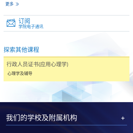
更多
网上使用「缴费灵」（不适用於手机）、VISA或
Mastercard缴付有关课程的报名费或学费。除上述支
付方式之外，如就读学历颁授课程设有网上服务，学
订阅
学院电子通讯
员亦可以微信支付（Online WeChat Pay）、支付宝
（Online Alipay）或转数快（FPS）缴付学费，详情请
参阅
报名办法 -
网上报名服务
。
探索其他课程
注意事项:
行政人员证书(应用心理学)
心理学及辅导
如报读课程将在五个工作天内开课，为免邮递延误报
名程序，建议申请人亲身到学院报名中心报名，并避
免使用支票付款。
除由学院裁定的特殊情况（例如课程因报名人数不足
而取消）之外，一切已缴费用概不退还。如获学院批
我们的学校及附属机构
准退还款项，以现金、易办事、微信支付、支付宝、
支票或缴费灵（只限网上付款）方式缴交之款项，将