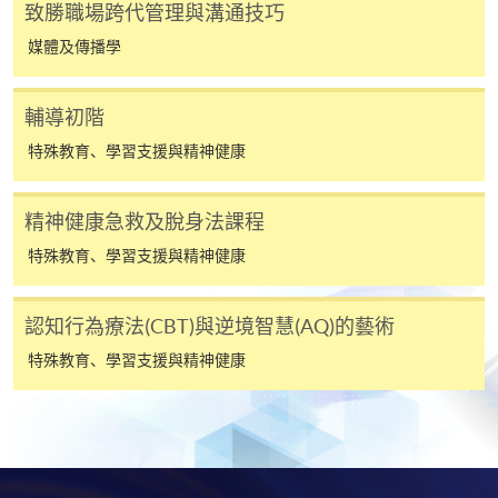
致勝職場跨代管理與溝通技巧
​學院為學歷頒授課程特設「註冊及學費通知」，適
媒體及傳播學
用於一般學歷頒授課程。
輔導初階
課程負責人會為學員送上「註冊及學費通知」
(「通知」)，請填妥有關「通知」，並親往報名中
特殊教育、學習支援與精神健康
心或以郵遞方式，遞交「通知」及繳交所需費用。
精神健康急救及脫身法課程
有關繳費詳情，請參閱
付款方法
。如對報名程序有任
特殊教育、學習支援與精神健康
何疑問，請詳閱個別課程資料，或聯絡有關課程負責
人或報名中心。
認知行為療法(CBT)與逆境智慧(AQ)的藝術
課程/科目報名注意事項:
特殊教育、學習支援與精神健康
選用網上報名服務必須在已接駁互聯網及支援
JavaScript程式瀏覽器的電腦上進行。建議選用
Google Chrome瀏覽器。
申請人不應閒置申請超過10分鐘。否則，申請人