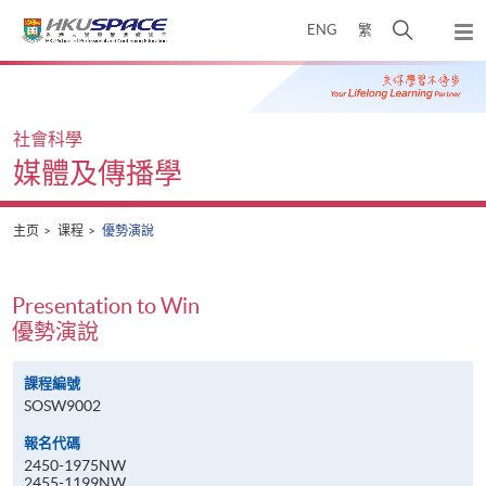
Skip
打
ENG
繁
to
弹
main
开
出
Main
content
搜
主
content
菜
寻
start
单
介
社會科學
面
媒體及傳播學
主页
课程
優勢演說
Presentation to Win
優勢演說
課程編號
SOSW9002
報名代碼
2450-1975NW
2455-1199NW