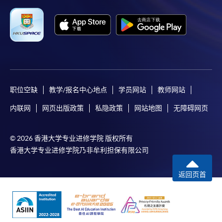
請者是否獲取錄。落選的申請人將獲退還已繳交的
學費。
免責聲明
本學院為學院開設的其中一些課程提供在線服務的平台。雖然
职位空缺
教学/报名中心地点
学员网站
教师网站
本學院會力求在有關網頁上刊載的資訊正確和合時，但本學院
内联网
网页出版政策
私隐政策
网站地图
无障碍网页
卻不能為這些資訊作出任何明確或隱含的保證。本學院尤其不
會保證下列各項：資訊並無侵犯版權，資訊可安全使用、資訊
© 2026 香港大学专业进修学院 版权所有
準確、資訊適合任何目的、資訊不含電腦病毒等。
香港大学专业进修学院乃非牟利担保有限公司
本學院（包括其僱員及附屬機構）對你在網上付款而由下列原
返回页首
因所導致的任何損失，一概不負責；上述原因包括：（1）由
付款銀行或獨立商戶因為付款的網關在處理付款的信用卡、付
款卡、智能卡或其他付款的設施時出現任何信息或資訊傳送的
失誤、延誤、中斷、中止、或限制（2）從付款的網關傳送而