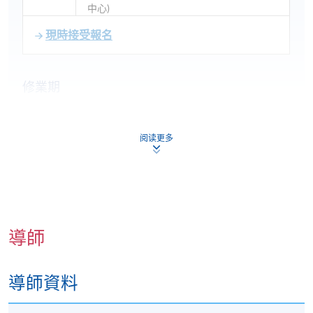
中心)
現時接受報名
修業期
10月課程：
2026年10月7日-2026年10月28日 (共4講)
阅读更多
逢周三，下午7時15分至9時45分
九龍東分校 (九龍灣宏開道28號)
11月課程：
2026年11月19日-2026年12月10日 (共4講)
逢周四，下午7時15分至9時45分
導師
九龍西分校 (九龍荔枝角道888號南商金融創新中心)
導師資料
地點
九龍東分校