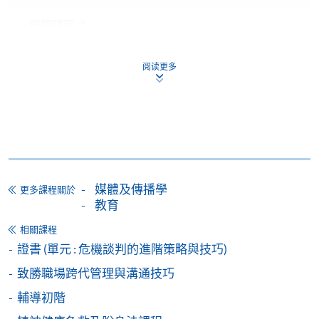
-
短期課程
-
個別學歷頒授課程
阅读更多
報讀同一學歷頒授課程內其他單元
個別課程為須報讀同一學歷頒授課程及其他單元或繳
交下期學費的學員，提供網上服務，如學員就讀的課
程設有此服務，課程負責人會通知學員有關程序。
媒體及傳播學
更多課程關於
教育
網上支付可通過「繳費靈」(PPS) (不適用於手機)、
VISA 或 Mastercard、「微信支付」(Online WeChat
相關課程
Pay) 、「支付寶」(Online Alipay) 或 「轉數快」(FPS)
證書 (單元 : 危機談判的進階策略與技巧)
繳付學費。
致勝職場跨代管理與溝通技巧
輔導初階