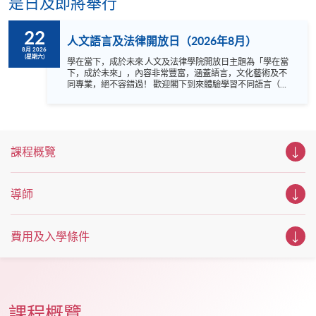
是日及即將舉行
22
人文語言及法律開放日（2026年8月）
8月 2026
(星期六)
學在當下，成於未來 人文及法律學院開放日主題為「學在當
下，成於未來」，內容非常豐富，涵蓋語言，文化藝術及不
同專業，絕不容錯過！ 歡迎閣下到來體驗學習不同語言（包
括英、法、德、西班牙、阿拉伯、日、韓和泰語）的樂趣，
參與相關講座。不同行業的專業人士亦會出席分享他們的專
業知識和經驗，對有志成為律師、建築師、物業管理從業員
的你，絕對是機會難逢。若你想瞭解心理學及相關的日常應
用，我們的講座更是首選之列。 開放日一共設有35個工作
課程概覽
坊、體驗課堂和豐富資訊講座。萬勿錯過是次活動，記得把
握機會，立刻報名參加，規劃學習之路，成就你的未來藍
圖！
導師
費用及入學條件
課程概覽