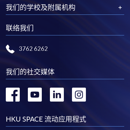
必須重新開始整個申請程序。
我们的学校及附属机构
網上報名只支援「提早報讀優惠」。如需享用其他
報讀優惠，請親臨學院的報名中心報名。
联络我们
在網上報名過程中，由於提交課程申請和付款在系
統處理上為兩個不同的程序，成功付款並不保證成
功被獲取錄。任何不成功的申請，課程組職員將儘
3762 6262
快與 閣下聯絡。
申請人應注意，不論親身或網上報讀，相同的課
程/科目只可提交一次申請。
我们的社交媒体
在網上報名過程中，付款成功後，網頁將顯示付款
確認。另外，確認電子郵件亦會發送到 閣下的電
转
转
转
转
子郵件帳戶。請保留確定回條作日後查詢用途。
除特殊情況(例如課程因報名人數不足而被取消)及
到
到
到
到
法例規定外，一切已繳費用，概不退還。
facebook
youtube
linkedin
instag
如須甄選入學，則正式收據並不可作為 閣下已獲
HKU SPACE 流动应用程式
取錄的證明。學院將在截止報名日期後儘快通知申