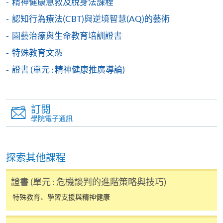
精神健康急救及脫身法課程
親身報名/郵遞
認知行為療法(CBT)與逆境智慧(AQ)的藝術
報讀新課程
園藝治療與生命教育培訓證書
特殊教育文憑
凡以「先到先得」為取錄方式的課程，請填妥
證書 (單元 : 精神健康推廣導論)
SF26報名表，親往
報名中心
或以郵遞方式連同學
費以及所需證明文件呈交。
訂閱
[
下載報名表SF26
]
學院電子通訊
申請學歷頒授及專業課程可能需要其他資料，報名
表可向報名中心或有關課程負責人索取。填妥申請
探索其他課程
表格後，請連同報名費/學費以及所需證明文件親
往報名中心或以郵遞方式遞交。
證書 (單元 : 危機談判的進階策略與技巧)
特殊教育、學習支援與精神健康
報讀同一學歷頒授課程內其他單元