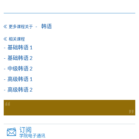
2) 转班手续会在第六周开始后停止接受申请，请学员
课程总成绩合格 及
留意。
达到70%出席率 及
韩语
更多课程关于
3) 除课程资料更改外，本院将不会另发上课通知，学
在政府指定的测试组织/代理机构举办的语文基准
员如有疑问，可於开课前7 天致电查询，否则学员应自
考试中取得要求成绩。
相关课程
行携同收据所示之课程，按时到有关地点上课。
基础韩语 1
基础韩语 2
4) 新学员报名之后，开课前14天便可以透过
代理机构及测试：
(soul2.hkuspace.hku.hk)使用E-Learning网上学习平
中级韩语 2
测试组织 / 代理机
台。
测试
高级韩语 1
构
高级韩语 2
5) 学费只包括54小时的韩语课程(深造韩语为100小
韩国国际学校
Test of Proficiency in Korean
时)，并不包括课本、额外的免费讲座及温习班。唯部
Korean
(TOPIK)
份免费讲座及温习班或会与正常课堂时间有冲突,请学
International
* 报考详情请参阅 TOPIK 香港
员衡量是否参与。
School
官方网站
Tel: 2583 0700
http://topik-
6) 除特别注明外，一般只接受18岁以上人士报读
订阅
hk.org/chi/index.asp
学院电子通讯
(https://hkuspace.hku.hk/cht/study/admission/how-to-