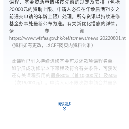
课程，基金资助申请将按先前的规定及安排（包括
CEF基金的新优化措施已於2022年8月1日实施。学员
20,000元的资助上限、申请人必须在年龄届满71岁之
如就读於实施日期（即2022年8月1日）前开课的课
前递交申请的年龄上限）处理。所有资讯以持续进修
程，基金资助申请将按先前的规定及安排（包括
基金办事处最新公布为准。有关新优化措施的详情，
20,000元的资助上限、申请人必须在年龄届满71岁之
请参阅：
前递交申请的年龄上限）处理。所有资讯以持续进修
https://www.wfsfaa.gov.hk/cef/tc/news/news_20220801.h
基金办事处最新公布为准。有关新优化措施的详情，
（资料如有更改，以CEF网页内资料为准）
请参阅：
https://www.wfsfaa.gov.hk/cef/tc/news/news_20220801.
此课程已列入持续进修基金可发还款项课程名单。
料如有更改，以CEF网页内资料为准）。
如学员成功修毕以下课程及符合有关条件，可获发
还有关课程费用的
最多80%（首10,000元）及60%
（次15,000元）
。申请人可不限次数申领合共最多
1) 不论网上报名或亲身报名，请务必核实清楚课程报
25,000 港元的资助，但
必须在成功修毕基金课程后
名代码、上课时间及地点后才报名，若发现报错班
的一年内（注：根据成功修毕课程日期或指定的语
别，可申请转班，唯需缴付转班费；而班别满额时，
文基准试的考试日期（如适用），以较后者计一年
本院恕不接受任何转班申请。网上报名会在课程开课
阅读更多
内）递交申请
。该基金申请视乎持续进修基金可供
日期前两日截止，有兴趣同学届时需亲自到本院报名
运用款项的多寡审批（以上资料如有更改， 以CEF
中心办理报名。
网页内资料为准）。