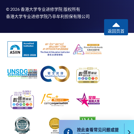
© 2026 香港大学专业进修学院 版权所有
申请
香港大学专业进修学院乃非牟利担保有限公司
返回页首
申请表
下载申请表
报名办法
付款方法
1. 现金、「易办事」（EPS）、微信支付
(WeChat Pay) 或支付宝(Alipay)
申请人可亲临学院任何一所报名中心，以现金、「易
办事」、微信支付（WeChat Pay）或支付宝
（Alipay） 缴付学费。
2. 支票或银行本票
如以划线支票或银行本票缴付，抬头请注明「香港大
学专业进修学院」。支票背面请写上课程名称及申请
按此查看常见问题或提