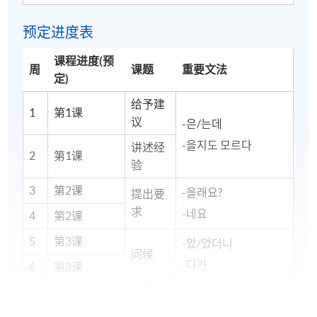
预定进度表
课程进度(预
周
课题
重要文法
定)
给予建
1
第1课
议
-은/는데
-을지도 모르다
讲述经
2
第1课
验
3
第2课
-을래요?
提出要
求
-네요
4
第2课
5
第3课
-았/었더니
问候
-다가
6
第3课
介绍产
7
第4课
-더라고요
品