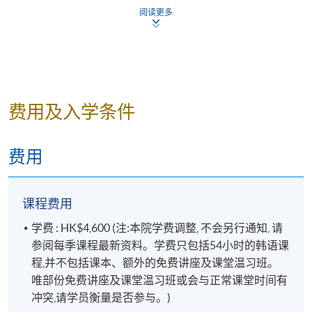
-게
阅读更多
8
第4课
推荐
9
复习和补充练习
描述物
10
第5课
件
-아/어 있다
费用及入学条件
-은가/나 보다
描述状
11
第5课
态
费用
12
第6课 Quiz
-느라고
请求谅
解
-은/는 줄 알았다
13
第6课
课程费用
14
第7课
-았/었던
回想
-고 나서
学费 : HK$4,600 (注:本院学费调整, 不会另行通知, 请
15
第7课
参阅每季课程最新资料。学费只包括54小时的韩语课
-았/었으면 –았/었을
16
第8课
程,并不包括课本、额外的免费讲座及课堂温习班。
讲述计
텐데
唯部份免费讲座及课堂温习班或会与正常课堂时间有
画
17
第8课
-을까 하다
冲突,请学员衡量是否参与。)