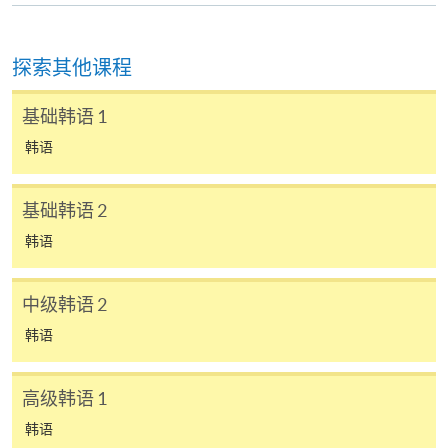
apply)；
Korean Language Ability Test
香港伍伦贡学院
(KLAT)
探索其他课程
7) 非本地申请人报名时须出示有效签证之正本，方可
UOW College
* 报考详情请参阅 KLAT 香港官
报名，详细资料请浏览：
Hong Kong
方网站
基础韩语 1
http://hkuspace.hku.hk/cht/study/admission/how-to-
Tel: 3442 9729
http://www.uowchk.edu.hk/ilpt
apply
韩语
-klat
8) 如因黑色暴雨或台风取消之课堂，补课或会安排於
基础韩语 2
学员成功修毕以下韩语课程（连续两学期共完成108小
公众假期举行。届时学科组会透过SOUL发布有关资
时），按以下课程组合，可申请发还持续进修基金：
讯。
韩语
持续
中级韩语 2
课程组合
报名代码
2450-1188AW
基金
开课日期
2026年10月24日 (星期六)
韩语
第一期
第二期
时间
逢周六，10:00am-1:00pm Every Saturday，
10:00am-1:00pm
韩语证书（入门）-
韩语证书（入门）-
高级韩语 1
地点
金鐘統一中心 603室 (金鐘港鐵站 D 出口）
38C13
Introductory Korean
Introductory Korean
韩语
United Learning Centre Room 603 (Exit D,