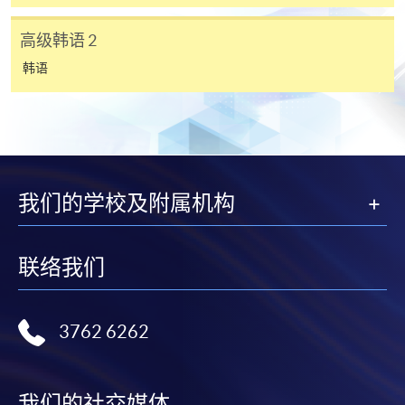
(Part 1)
(Part 2)
Admiralty MTR station)
现时接受报名
高级韩语 2
基础韩语 1
基础韩语 2
38Z14
韩语
报名代码
2450-1191AW
中级韩语 1
中级韩语 2
38Z14
开课日期
2026年10月27日 (星期二)
时间
逢周二，6:45-9:45pm Every Tuesday，6:45-
高级韩语 1
高级韩语 2
38Z14
9:45pm
地点
港大保良何鴻燊社區書院 1101室 （銅鑼灣港
我们的学校及附属机构
深造韩语 1
38Z10
鐵站 F 出口） HKU SPACE Po Leung Kuk
Stanley Ho Community College (HPSHCC)
Campus Room 1101 (Exit F, Causeway Bay
联络我们
MTR Station)
深造韩语 2
38Z10
现时接受报名
注： 1) CEF 是以组合课程中的第一个课程之报名日期开始计算
3762 6262
Grade 或 Level 亦以此为准。
2) 同一单元/课程只可向持续进修基金(CEF)申请发还款
报名代码
2450-1190AW
开课日期
2026年10月21日 (星期三)
3) 必须填上
完整的课程组合
名称 :
我们的社交媒体