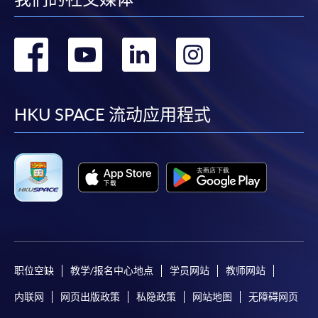
时间
逢周三，6:45-9:45pm Every Wednesday，
① 如以课程编号”38C134814”申请发还款项之学员
6:45-9:45pm
② 如以其他课程编号申请发还款项之学员，请填写「XX韩语 1 
地点
九龍西分校 11A3室（荔枝角港鐵站 D2 出口）
转
转
转
转
元)」。
九龍長沙灣, 荔枝角道888號, 南商金融創新中
心 Kowloon West Campus (NCB Innovation
4)
“
深造韩语 1”
及 “
深造韩语 2”
需要各自独立申请，
并不能
到
到
到
到
Centre) Room 11A3 Exit D2, Lai Chi Kok MTR
基金(CEF)。
station)
①如以课程编号”38Z107039”申请发还款项之学员，请填
facebook
youtube
linkedin
instag
HKU SPACE 流动应用程式
现时接受报名
课程名称。
②如以课程编号”38Z107047”申请发还款项之学员，请填
课程名称 。
修业期
共18讲54小时
已被列入持续进修基金可发还款项的课程 (只限部分单元)
本课程若干单元已加入持续进修基金可获发还款项课程名单
内
持续进修基金办事处未有此课程之资歴架构登记纪录*
*此课程在资歴架构成立前已可经基金发还款项
职位空缺
教学/报名中心地点
学员网站
教师网站
内联网
网页出版政策
私隐政策
网站地图
无障碍网页