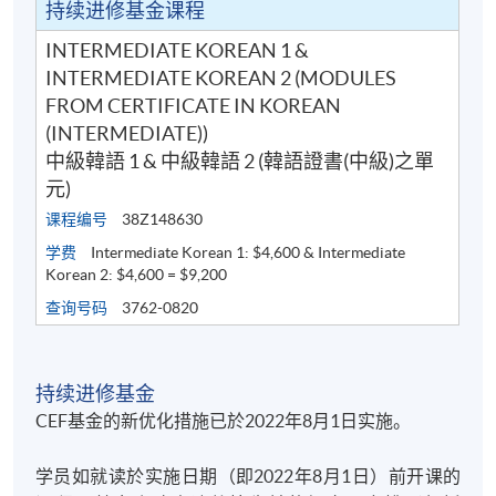
持续进修基金课程
同时建议学员下载SOUL手机应用程式(支援iOS及
andriod系统)，以便接收学科资讯。
INTERMEDIATE KOREAN 1 &
INTERMEDIATE KOREAN 2 (MODULES
有关登入SOUL 的资料，可以浏览以下连
FROM CERTIFICATE IN KOREAN
结:
https://drive.google.com/file/d/1IHqMZcWAnvQlq
(INTERMEDIATE))
mrZ0WbuBVSVIblyxbed/view?usp=sharing
中級韓語 1 & 中級韓語 2 (韓語證書(中級)之單
元)
凡於「
九龙东分校
」上课之学员，由於要配合社区书
课程编号
38Z148630
院收生程序，6至8月的上课日期、地点或有更改，课
学费
Intermediate Korean 1: $4,600 & Intermediate
堂有机会调往其他分校上课。如有更改，学科会透过
Korean 2: $4,600 = $9,200
SOUL网上学习系统发布最新的上课资讯。敬请学员届
查询号码
3762-0820
时留意。如没有任何通知，则请按照原定时间上课。
凡於「
九龙西分校
」上课之学员，每堂必须出示报读
持续进修基金
HKU SPACE课程之正式收据或终身学员证
，方可进入
CEF基金的新优化措施已於2022年8月1日实施。
分校。部份课堂或会调往其他分校上课，请特别留
意。
学员如就读於实施日期（即2022年8月1日）前开课的