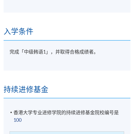
18
复习
* 所有学员必须在学期中参与一次个人发表。
入学条件
详情
完成「中级韩语1」，并取得合格成绩者。
注意事项：
每完成一个课程后，学院会以“成绩合格通知书”寄给各
持续进修基金
学员，不会再颁发“结业证明书”，敬请留意。
香港大学专业进修学院的持续进修基金院校编号是
学科会透过SOUL网上学习系统发布学院资讯及课堂消
100
息(课室调动，课堂取消等)。请学员报名时提供正确有
效之电邮。请学员多加利用(soul2.hkuspace.hku.hk)。