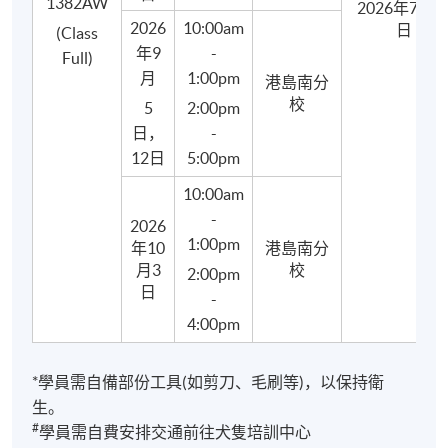
1382AW
2026年7月1
2026
10:00am
日
(Class
年9
-
Full)
月
1:00pm
港島南分
校
5
2:00pm
日，
-
12日
5:00pm
10:00am
-
寵物犬曲奇餅及小蛋糕製作
2026
1:00pm
年10
港島南分
月3
校
2:00pm
日
-
4:00pm
*學員需自備部份工具(如剪刀、毛刷等)，以保持衛
生。
#
學員需自費安排交通前往犬隻培訓中心