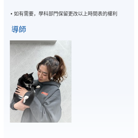
如有需要，學科部門保留更改以上時間表的權利
導師
評核
評核類別
評核內容及時間
比重
20選擇題及1題短問題
測驗
40%
(30分鐘)
以抽籤方式選取題目，並根據
所選題目示範相關技巧
技巧實踐
60%