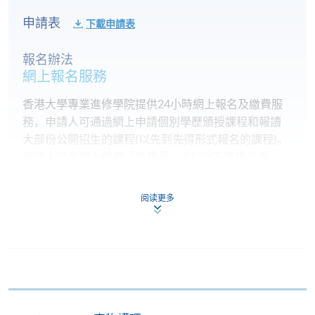
申請表
下載申請表
報名辦法
網上報名服務
香港大學專業進修學院提供24小時網上報名及繳費服
務，申請人可通過網上申請個別學歷頒授課程和報讀
大部份公開招生的課程(以先到先得形式報名的課程)。
申請人可在網上使用「繳費靈」(PPS) (不適用於手
機)、VISA 或 Mastercard。除上述支付方式之外，如就
讀學歷頒授課程設有網上服務，在學學員亦可以「微
阅读更多
信支付」(Online WeChat Pay) 、「支付寶」(Online
Alipay) 或 「轉數快」(FPS) 繳付學費。
報讀新課程
填寫網上報名表格