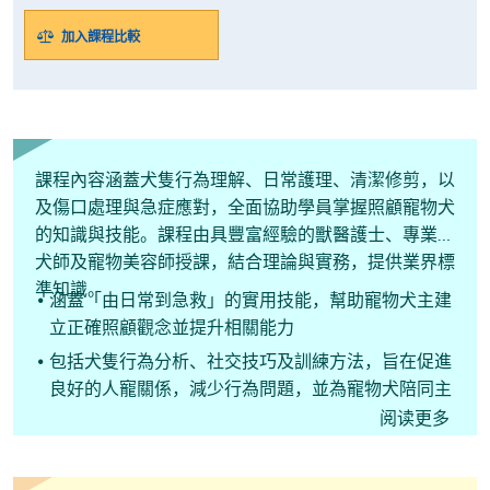
加入課程比較
課程內容涵蓋犬隻行為理解、日常護理、清潔修剪，以
及傷口處理與急症應對，全面協助學員掌握照顧寵物犬
的知識與技能。課程由具豐富經驗的獸醫護士、專業訓
犬師及寵物美容師授課，結合理論與實務，提供業界標
準知識。
涵蓋「由日常到急救」的實用技能，幫助寵物犬主建
立正確照顧觀念並提升相關能力
包括犬隻行為分析、社交技巧及訓練方法，旨在促進
良好的人寵關係，減少行為問題，並為寵物犬陪同主
人進入寵物友善場所作好準備
阅读更多
適合有志從事寵物保母、寄養或護理行業人士，提升
多元技能，應用於日常照顧或上門服務，增強客戶信