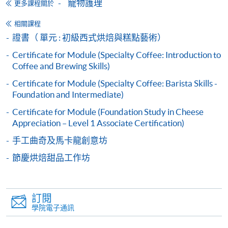
寵物護理
更多課程關於
申請人可按該課程網頁的右上角的
圖示進入網上服務網頁，然
相關課程
證書（ 單元 : 初級西式烘焙與糕點藝術）
後按照指示填妥網上報名表格。
Certificate for Module (Specialty Coffee: Introduction to
某些課程須甄選入學，並要求申請人上載課程網頁
Coffee and Brewing Skills)
中指定所須文件(如學歷證明)。系統只支援doc,
Certificate for Module (Specialty Coffee: Barista Skills -
docx, jpg 和pdf格式之附件。
Foundation and Intermediate)
Certificate for Module (Foundation Study in Cheese
繳交所需費用
Appreciation – Level 1 Associate Certification)
手工曲奇及馬卡龍創意坊
申請人可使用以下方式繳交報名費或課程費用:
節慶烘焙甜品工作坊
繳費靈網上服務
- 申請人須先開立繳費靈戶口及設
定繳費靈網上密碼。有關如何申請繳費靈戶口及密
碼，請瀏覽繳費靈網址
http://www.ppshk.com
。
訂閱
學院電子通訊
*信用咭網上繳費服務
- 申請人可以 VISA 或