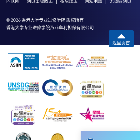
内联网
网页出版政策
私隐政策
网站地图
无障碍网页
何疑問，請詳閱個別課程資料，或聯絡有關課程負責
人或報名中心。
© 2026 香港大学专业进修学院 版权所有
課程/科目報名注意事項:
香港大学专业进修学院乃非牟利担保有限公司
選用網上報名服務必須在已接駁互聯網及支援
返回页首
JavaScript程式瀏覽器的電腦上進行。建議選用
Google Chrome瀏覽器。
申請人不應閒置申請超過10分鐘。否則，申請人
必須重新開始整個申請程序。
網上報名只支援「提早報讀優惠」。如需享用其他
報讀優惠，請親臨學院的報名中心報名。
在網上報名過程中，由於提交課程申請和付款在系
統處理上為兩個不同的程序，成功付款並不保證成
功被獲取錄。任何不成功的申請，課程組職員將儘
快與 閣下聯絡。
申請人應注意，不論親身或網上報讀，相同的課