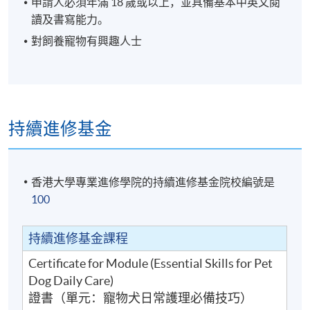
申請人必須年滿 18 歲或以上，並具備基本中英文閱
讀及書寫能力。
對飼養寵物有興趣人士
持續進修基金
Ms Hami Cheung
Hami自2012年創立個人烘焙工作室以來，一直以精緻
香港大學專業進修學院的持續進修基金院校編號是
獨特的烘焙技術聞名，並成為大型商場及品牌的合作
100
夥伴。多年來，她堅持選用高品質食材，確保每件作
品都兼具美味與安全。如今，她將專業延伸至寵物零
食領域，結合烘焙美學與營養配方，為毛孩打造安
持續進修基金課程
全、健康又美味的專屬點心。Hami嚴選優質原料，堅
Certificate for Module (Essential Skills for Pet
守食品安全標準，並在課程中細心教授製作技巧與營
Dog Daily Care)
養搭配，讓學員不僅能親手製作出兼顧美感與健康的
證書（單元：寵物犬日常護理必備技巧）
寵物零食，更能掌握專業知識，開啟毛孩幸福味覺的