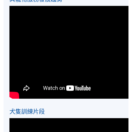
ISP
金鐘教學中心
ADC
統一教學中心
UNC
Ms Carrie Lam
犬隻訓練片段
一位充滿愛心的資深上門寵物美容及寵物芳療師，現
時於大學兼任寵物護養相關課程的導師，把理論知識
與豐富的實戰經驗教授學生，並獲得「卓越教學