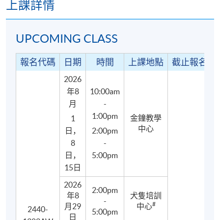
上課詳情
UPCOMING CLASS
報名代碼
日期
時間
上課地點
截止報名日
寵物犬健康評估與藥物使用
寵物犬常見意外、傷口處理及包紥
2026
年8
10:00am
寵物犬急症識別與應對
月
-
1:00pm
金鐘教學
1
中心
日，
2:00pm
8
-
日，
5:00pm
15日
2026
2:00pm
年8
犬隻培訓
-
#
月29
中心
2440-
5:00pm
日