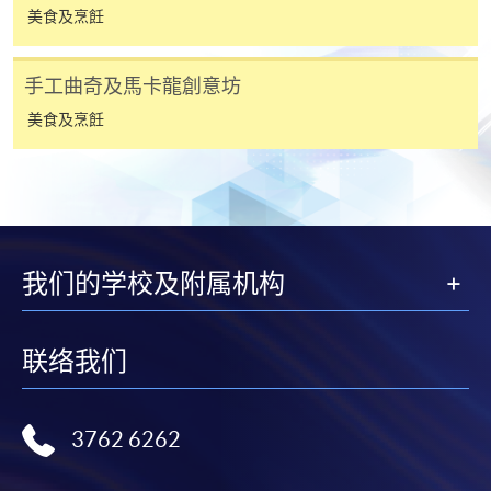
美食及烹飪
程設有此服務，課程負責人會通知學員有關程序。
網上支付可通過「繳費靈」(PPS) (不適用於手機)、
手工曲奇及馬卡龍創意坊
VISA 或 Mastercard、「微信支付」(Online WeChat
美食及烹飪
Pay) 、「支付寶」(Online Alipay) 或 「轉數快」(FPS)
繳付學費。
親身報名/郵遞
我们的学校及附属机构
報讀新課程
联络我们
凡以「先到先得」為取錄方式的課程，請填妥
SF26報名表，親往
報名中心
或以郵遞方式連同學
3762 6262
費以及所需證明文件呈交。