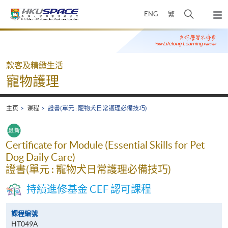
Skip
打
ENG
繁
to
弹
main
开
出
Main
content
搜
主
content
菜
寻
start
单
介
款客及精緻生活
面
寵物護理
主页
课程
證書(單元 : 寵物犬日常護理必備技巧)
Certificate for Module (Essential Skills for Pet
Dog Daily Care)
證書(單元 : 寵物犬日常護理必備技巧)
持續進修基金 CEF 認可課程
課程編號
HT049A