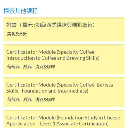
Mastercard（包括「香港大學專業進修學院
Mastercard卡」）繳付學費。
探索其他課程
證書（ 單元 : 初級西式烘焙與糕點藝術）
*香港大學專業進修學院Mastercard卡
持有人如欲享用十個
月免息分期付款優惠，必須親臨本學院設有報名服務的教
美食及烹飪
學中心作付款安排。
Certificate for Module (Specialty Coffee:
如欲了解如何於網上報讀新課程及繳費，請瀏覽網上
Introduction to Coffee and Brewing Skills)
申請/報讀指南 :
葡萄酒、烈酒、清酒及咖啡
-
短期課程
Certificate for Module (Specialty Coffee: Barista
-
個別學歷頒授課程
Skills - Foundation and Intermediate)
葡萄酒、烈酒、清酒及咖啡
報讀同一學歷頒授課程內其他單元
Certificate for Module (Foundation Study in Cheese
個別課程為須報讀同一學歷頒授課程及其他單元或繳
Appreciation – Level 1 Associate Certification)
交下期學費的學員，提供網上服務，如學員就讀的課