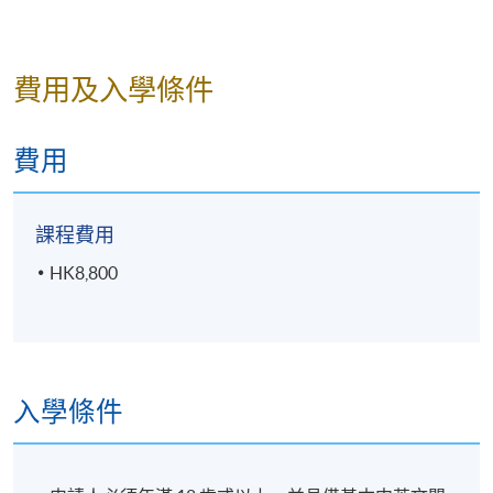
費用及入學條件
Mr Jacky Chan
費用
Jacky自幼喜歡犬隻，從飼養第一隻金毛BB開始，他便
開始鑽研犬隻的行為及心理。期間，考取CanineSquad
課程費用
專業訓犬師証書及Hong Kong K-9 Club的專業訓犬師証
書，更成為香港首位考獲比利時CanineSquad 訓犬師証
HK8,800
書的訓犬師。Jacky深愛犬隻，擁有超過15年的犬隻訓
練經驗，擅長分析寵物及主人行為，協助眾多主人解
決與狗狗溝通上的問題。
入學條件