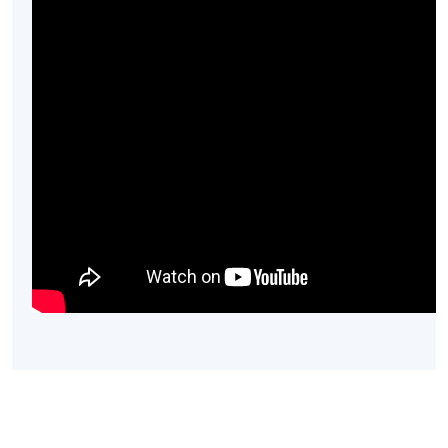
獎」。
Carrie擅長於高齡寵物的美容護理，曾接受媒體專訪。
此外，她亦擅長運用寵物芳療、按摩等天然、非侵入
性的方法，溫和地處理毛孩的各種身心問題，致力於
提升牠們的生活品質。Carrie亦積極推動公眾教育，曾
應邀於多個商場、機構及學校擔任工作坊講師，將正
確的寵物護養知識及同理心普及至社區，展現其對行
業整體發展的貢獻。