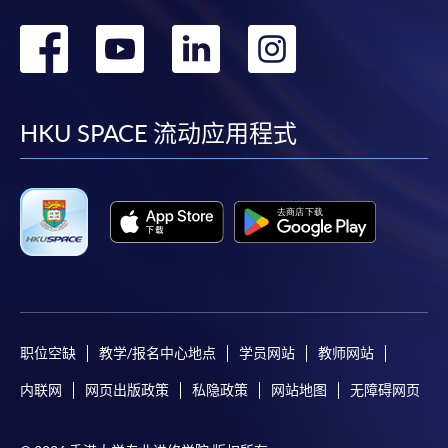
Mastercard卡持有人，如报读课程满港币2,000元，可
转
转
转
转
享有十个月免息分期付款优惠，惟课程申请人必须为
信用卡持有人。详情请向学院报名中心职员查询。
到
到
到
到
4. 网上缴费服务
facebook
youtube
linkedin
instag
HKU SPACE 流动应用程式
大部份公开招生的课程（以先到先得形式报名）及个
别学历颁授课程提供网上报名/注册服务，申请人可在
网上使用「缴费灵」（不适用於手机）、VISA或
Mastercard缴付有关课程的报名费或学费。除上述支
付方式之外，如就读学历颁授课程设有网上服务，学
员亦可以微信支付（Online WeChat Pay）、支付宝
（Online Alipay）或转数快（FPS）缴付学费，详情请
参阅
报名办法 -
网上报名服务
。
职位空缺
教学/报名中心地点
学员网站
教师网站
注意事项:
内联网
网页出版政策
私隐政策
网站地图
无障碍网页
如报读课程将在五个工作天内开课，为免邮递延误报