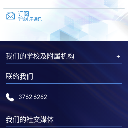
（Alipay） 缴付学费。
订阅
2. 支票或银行本票
学院电子通讯
如以划线支票或银行本票缴付，抬头请注明「香港大
学专业进修学院」。支票背面请写上课程名称及申请
人姓名。 阁下可：
我们的学校及附属机构
亲临学院各报名中心递交划线支票、报名表格及有关
证明文件；
或可将上述文件一并寄交各报名中心，信封上请注明
联络我们
「报读课程」，惟学院对邮递失误而遗失的支票及个
人资料概不负责。
3762 6262
3. VISA / Mastercard
申请人可亲临学院任何一所报名中心，以 VISA 或
Mastercard（包括「香港大学专业进修学院
我们的社交媒体
Mastercard卡」）缴付学费。香港大学专业进修学院