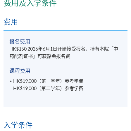
费用及入学条件
分辨常用中药的鉴定方法及详述香港中药习用品，执
行高级配药员的工作
费用
报名代码
2445-CM095A
现时接受报名
报名费用
HK$150 2026年6月1日开始接受报名，持有本院「中
药配剂证书」可获豁免报名费
日期 / 时间
课程费用
逢周日，1至2節課，上午 10 時至下午 1 時及 / 或下
午 2 時 30 分至 5 時 30 分
HK$19,000（第一学年）参考学费
HK$19,000（第二学年）参考学费
修业期
2年
地点
入学条件
本院教学中心