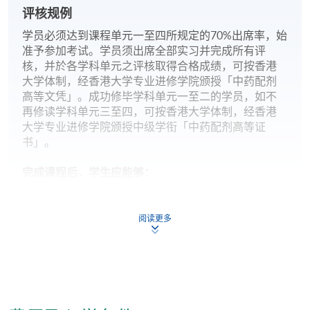
评核规例
学员必须达到课程单元一至四所规定的70%出席率，始
准予参加考试。学员须出席全部实习并完成所有评
核，并於各学科单元之评核取得合格成绩，可按香港
大学体制，经香港大学专业进修学院颁授「中药配剂
高等文凭」。成功修毕学科单元一至二的学员，如不
再修读学科单元三至四，可按香港大学体制，经香港
大学专业进修学院颁授中级学衔「中药配剂高等证
书」。
完成课程后，学生应能够：
运用中医诊断学知识来分析病例
比较常用方剂的组方和功效，分辨常用中药商品优良
阅读更多
度鉴别要点，解释中药在免疫性疾病的防治中的应用
解述本港中药法规及一般中成药常识
分析中西药物相互作用原理，讨论中药药理与炮制现
代研究成果