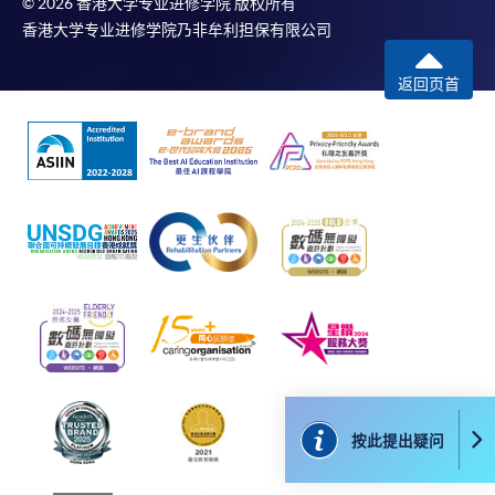
© 2026 香港大学专业进修学院 版权所有
名程序，建议申请人亲身到学院报名中心报名，并避
香港大学专业进修学院乃非牟利担保有限公司
免使用支票付款。
返回页首
除由学院裁定的特殊情况（例如课程因报名人数不足
而取消）之外，一切已缴费用概不退还。如获学院批
准退还款项，以现金、易办事、微信支付、支付宝、
支票或缴费灵（只限网上付款）方式缴交之款项，将
以支票退款；以信用卡缴交之款项，退款将直接退还
到支付款项时使用的信用卡户口。
除本学院网页所列明的学费外，个别课程或有其他额
外收费，详情请联络有关学科职员。
学费及学额不得转让他人。一经取录，学员不得转读
其他课程，惟学院对特殊情况，可酌情处理。转读申
请一经批准，学员须缴付港币120元手续费。
学院对邮递失误而遗失的支票或本票、付款收据或个
按此提出疑问
人资料，概不负责。
若学员有意申请付款证明书，请把填妥之申请表、贴