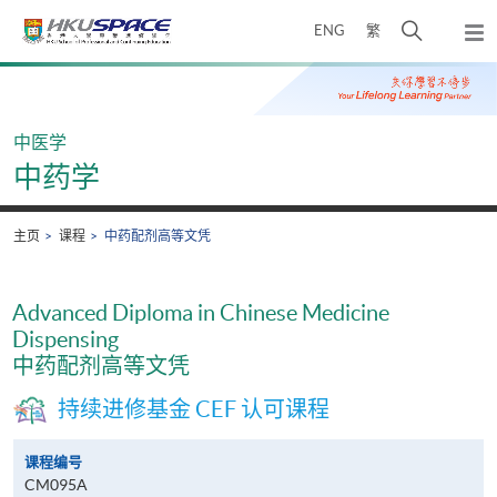
Skip
打
ENG
繁
to
弹
main
开
出
Main
content
搜
主
content
菜
寻
start
单
介
中医学
面
中药学
主页
课程
中药配剂高等文凭
Advanced Diploma in Chinese Medicine
Dispensing
中药配剂高等文凭
持续进修基金 CEF 认可课程
课程编号
CM095A