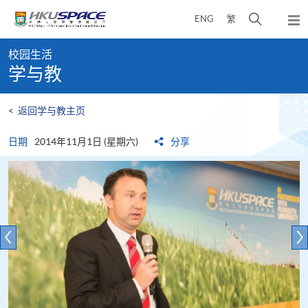
Skip
打
ENG
繁
to
弹
main
开
出
Main
content
搜
主
校园生活
content
菜
寻
学与教
start
单
介
面
<
返回学与教主页
日期
2014年11月1日 (星期六)
分享