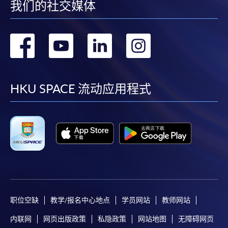
我们的社交媒体
转
转
转
转
到
到
到
到
facebook
youtube
linkedin
instag
HKU SPACE 流动应用程式
职位空缺
教学/报名中心地点
学员网站
教师网站
内联网
网页出版政策
私隐政策
网站地图
无障碍网页