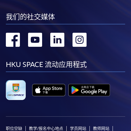
我们的社交媒体
转
转
转
转
到
到
到
到
facebook
youtube
linkedin
instag
HKU SPACE 流动应用程式
职位空缺
教学/报名中心地点
学员网站
教师网站