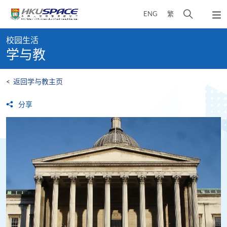
Skip
打
ENG
繁
to
弹
main
开
出
Main
content
搜
主
校园生活
content
菜
寻
学与教
start
单
介
面
<
返回学与教主页
分享