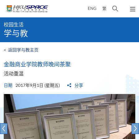
Skip
打
ENG
繁
to
弹
main
开
出
Main
content
搜
主
校园生活
content
菜
寻
学与教
start
单
介
面
<
返回学与教主页
金融商业学院教师晚间茶聚
活动重温
日期
2017年9月1日 (星期五)
分享