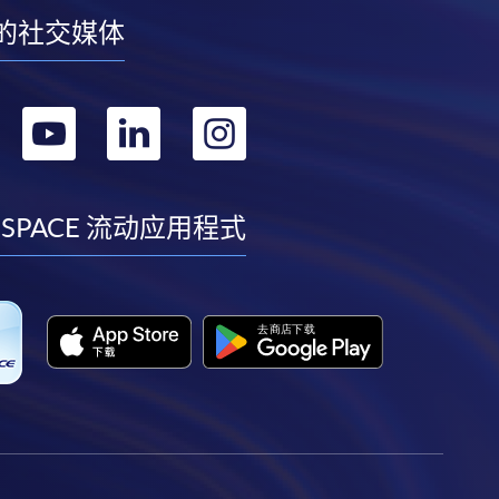
的社交媒体
转
转
转
转
到
到
到
到
facebook
youtube
linkedin
instagram
 SPACE 流动应用程式