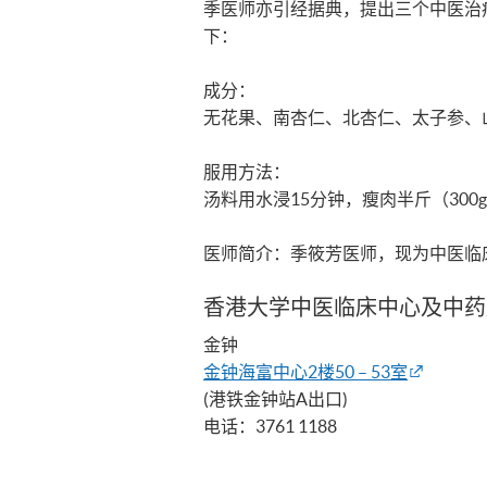
季医师亦引经据典，提出三个中医治
下：
成分：
无花果、南杏仁、北杏仁、太子参、
服用方法：
汤料用水浸15分钟，瘦肉半斤（30
医师简介：季筱芳医师，现为中医临
香港大学中医临床中心及中药
金钟
金钟海富中心2楼50 – 53室
(港铁金钟站A出口)
电话：3761 1188