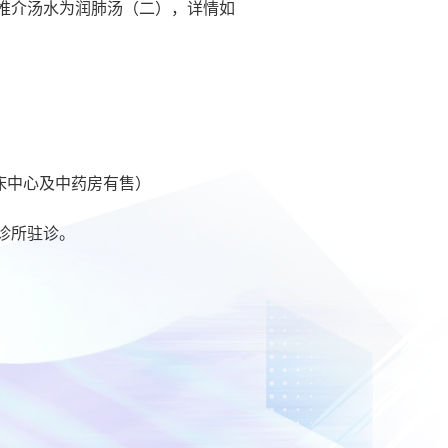
推介汤水为润肺汤（二），详情如
临床中心及中药房有售）
诊所驻诊。