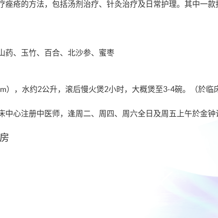
疗痤疮的方法，包括汤剂治疗、针灸治疗及日常护理。其中一款
山药、玉竹、百合、北沙参、蜜枣
0gm），水约2公升，滚后慢火煲2小时，大概煲至3-4碗。（於
床中心注册中医师，逢周二、周四、周六全日及周五上午於金钟
房