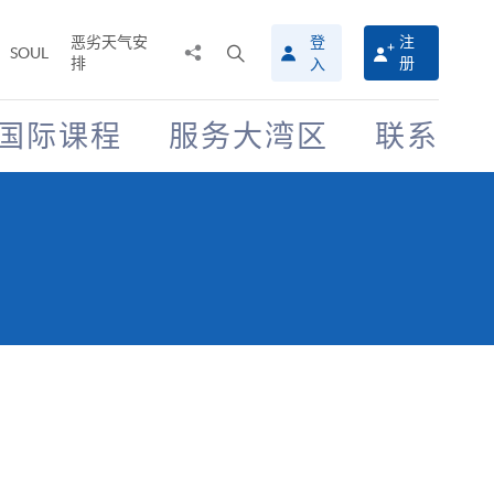
恶劣天气安
登
注
分
打
SOUL
排
册
入
享
开
至
搜
寻
国际课程
服务大湾区
联系
介
面