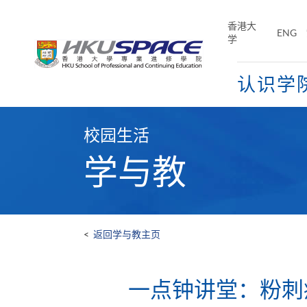
Skip
to
香港大
ENG
main
学
content
认识学
Main
content
校园生活
start
学与教
<
返回学与教主页
一点钟讲堂：粉刺