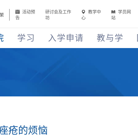
活动预
研讨会及工作
教学中
学员网
繁
告
坊
心
站
院
学习
入学申请
教与学
痤疮的烦恼