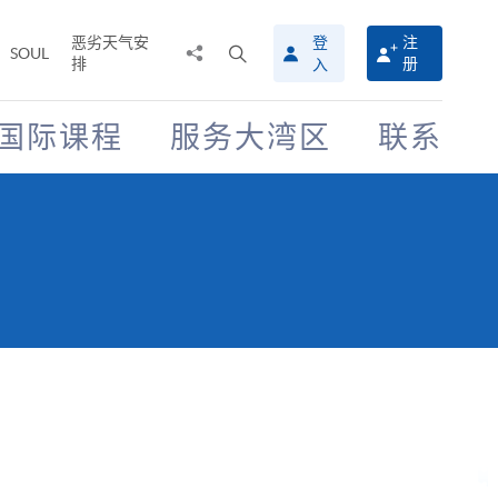
恶劣天气安
登
注
分
打
SOUL
排
册
入
享
开
至
搜
寻
国际课程
服务大湾区
联系
介
面