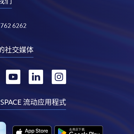
我们
3762 6262
的社交媒体
转
转
转
转
到
到
到
到
facebook
youtube
linkedin
instagram
 SPACE 流动应用程式