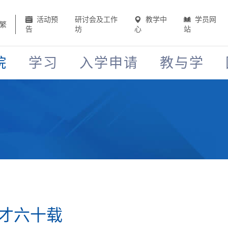
活动预
研讨会及工作
教学中
学员网
繁
告
坊
心
站
院
学习
入学申请
教与学
才六十载