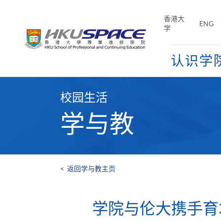
Skip
to
香港大
ENG
main
学
content
认识学
Main
content
校园生活
start
学与教
<
返回学与教主页
学院与伦大携手育