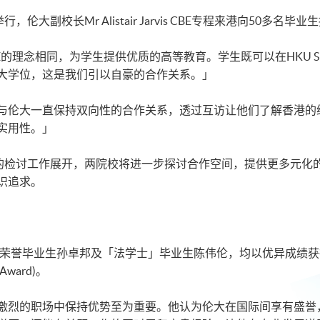
大副校长Mr Alistair Jarvis CBE专程来港向50多名毕
 SPACE的理念相同，为学生提供优质的高等教育。学生既可以在HKU
大学位，这是我们引以自豪的合作关系。」
与伦大一直保持双向性的合作关系，透过互访让他们了解香港的
实用性。」
）的检讨工作展开，两院校将进一步探讨合作空间，提供更多元化
识追求。
荣誉毕业生孙卓邦及「法学士」毕业生陈伟伦，均以优异成绩获得 H
t Award)。
激烈的职场中保持优势至为重要。他认为伦大在国际间享有盛誉