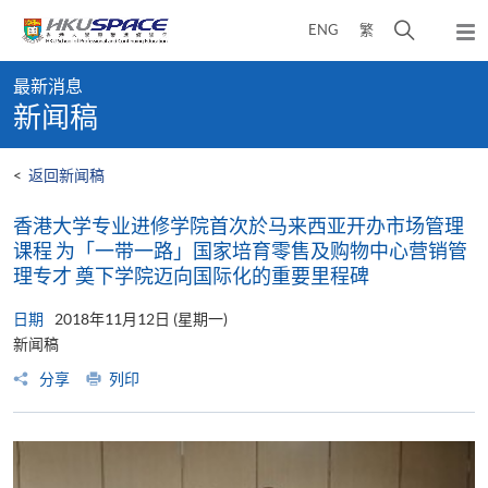
Skip
打
ENG
繁
to
弹
main
开
出
Main
content
搜
主
最新消息
content
菜
寻
新闻稿
start
单
介
面
<
返回新闻稿
香港大学专业进修学院首次於马来西亚开办市场管理
课程 为「一带一路」国家培育零售及购物中心营销管
理专才 奠下学院迈向国际化的重要里程碑
日期
2018年11月12日 (星期一)
新闻稿
分享
列印