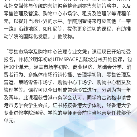
和社交媒体与传统的营销渠道整合到零售营销策略中，以及
零售管理及营运、购物中心市场学、租赁及管理学等课程单
元，以提升当地业界的水平。学院期望将来可於其他『一带
一路』沿线地区，如印尼等，提供更多适切的课程，有助推
动学院的国际化发展。」他续称。
「零售市场学及购物中心管理专业文凭」课程现已开始接受
报名，并将於明年初於UTMSPACE吉隆坡分校开始授课，包
括10个单元，涵盖市场学初阶、商业经济、基础会计学、消
费者行为、多媒体市场行销传播、管理学初阶、零售管理及
营运、策略零售市场学、购物中心市场学、购物中心租赁及
管理学等。课程可以全日制或兼读形式进行，分别为期一年
及两年。此课程获香港市务学会认可，同学将合资格申请香
港市务学会学生会员。证书将按香港大学体制，经香港大学
专业进修学院颁授。学院的导师更会前往当地亲身任教部份
单元。