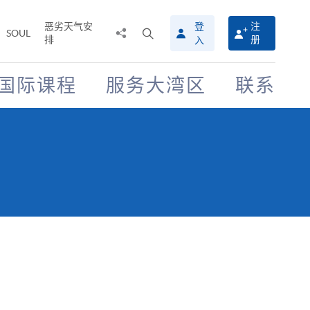
恶劣天气安
登
注
分
打
SOUL
排
册
入
享
开
至
搜
寻
国际课程
服务大湾区
联系
介
面