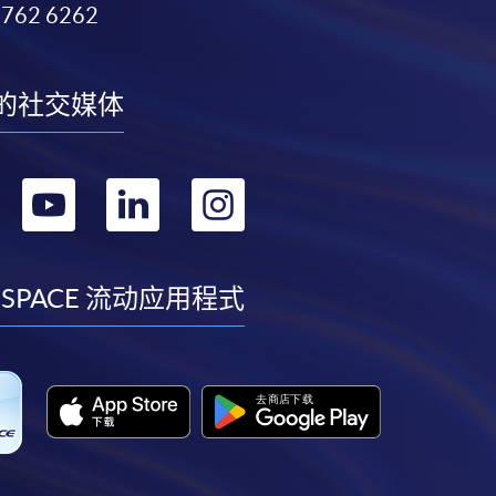
3762 6262
的社交媒体
转
转
转
转
到
到
到
到
facebook
youtube
linkedin
instagram
 SPACE 流动应用程式