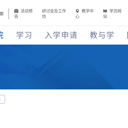
活动预
研讨会及工作
教学中
学员网
繁
告
坊
心
站
院
学习
入学申请
教与学