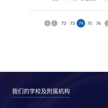
上
本
72
73
74
75
76
一
第
页
页
一
页
我们的学校及附属机构