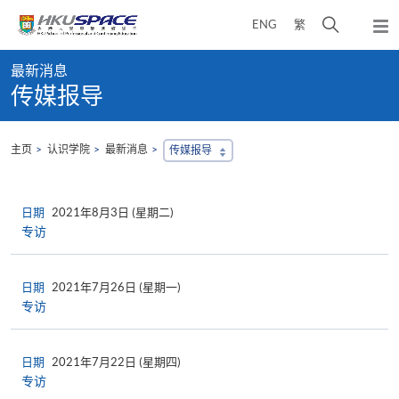
Skip
打
ENG
繁
to
弹
main
开
出
Main
content
搜
主
最新消息
content
菜
寻
传媒报导
start
单
介
面
主页
认识学院
最新消息
传媒报导
日期
2021年8月3日 (星期二)
专访
日期
2021年7月26日 (星期一)
专访
日期
2021年7月22日 (星期四)
专访