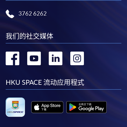
3762 6262
我们的社交媒体
转
转
转
转
到
到
到
到
facebook
youtube
linkedin
instag
HKU SPACE 流动应用程式