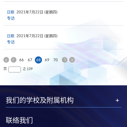
日期
2021年7月22日 (星期四)
专访
日期
2021年7月22日 (星期四)
专访
上
下
本
66
67
68
69
70
一
一
第
页
最
页
之 139
页
页
一
后
页
一
页
我们的学校及附属机构
联络我们