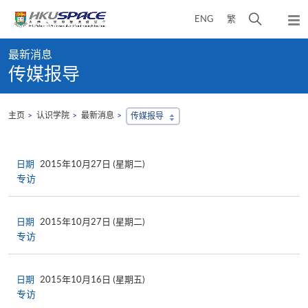
Skip
打
ENG
繁
to
弹
main
开
出
Main
content
搜
主
最新消息
content
菜
寻
传媒报导
start
单
介
面
主页
认识学院
最新消息
传媒报导
日期
2015年10月27日 (星期二)
专访
日期
2015年10月27日 (星期二)
专访
日期
2015年10月16日 (星期五)
专访