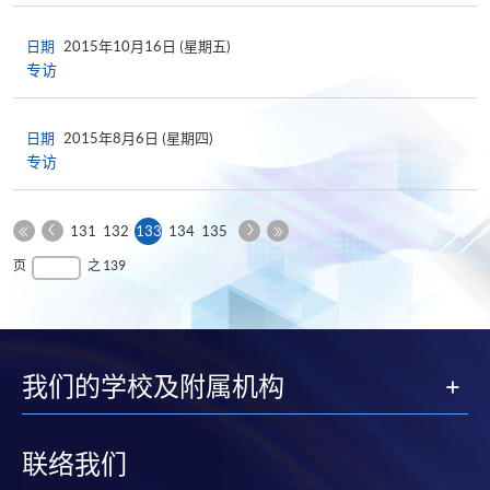
日期
2015年10月16日 (星期五)
专访
日期
2015年8月6日 (星期四)
专访
上
下
本
131
132
133
134
135
一
一
第
页
最
页
之 139
页
页
一
后
页
一
页
我们的学校及附属机构
联络我们