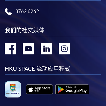
3762 6262
我们的社交媒体
转
转
转
转
到
到
到
到
facebook
youtube
linkedin
instag
HKU SPACE 流动应用程式