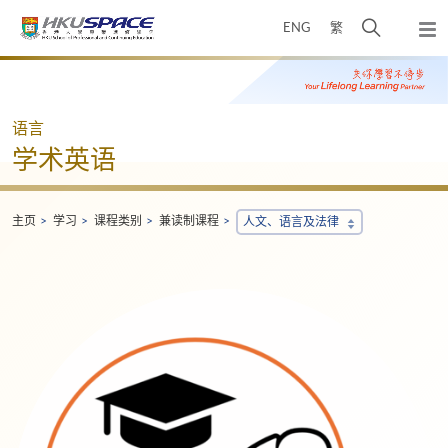
Skip
打
ENG
繁
to
弹
main
开
出
Main
content
搜
主
content
菜
寻
start
单
介
语言
面
学术英语
主页
学习
课程类别
兼读制课程
人文、语言及法律