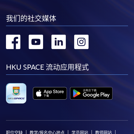
我们的社交媒体
转
转
转
转
到
到
到
到
facebook
youtube
linkedin
instag
HKU SPACE 流动应用程式
职位空缺
教学/报名中心地点
学员网站
教师网站