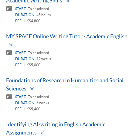
Academic Writing Skills
panel
START
To be advised
PT
DURATION
45 hours
FEE
HK$4,800
MY SPACE Online Writing Tutor - Academic English
Toggle
panel
START
To be advised
PT
DURATION
12 weeks
FEE
HK$5,000
Foundations of Research in Humanities and Social
Toggle
Sciences
panel
START
To be advised
PT
DURATION
6 weeks
FEE
HK$5,400
Identifying AI-writing in English Academic
Toggle
Assignments