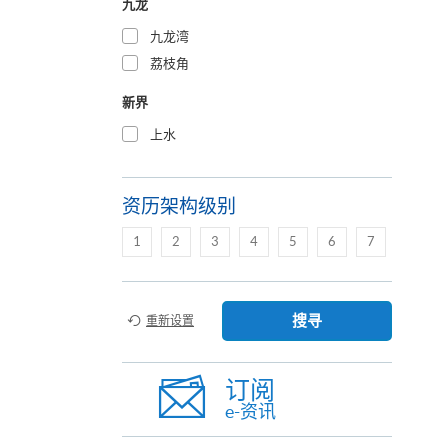
九龙
九龙湾
荔枝角
新界
上水
资历架构级别
1
2
3
4
5
6
7
搜寻
重新设置
订阅
e-资讯