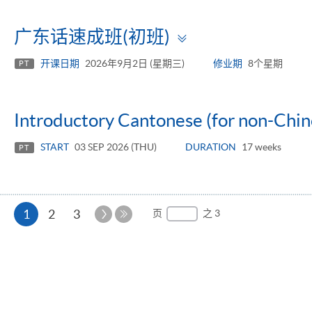
Toggle
广东话速成班(初班)
panel
开课日期
2026年9月2日 (星期三)
修业期
8个星期
PT
Introductory Cantonese (for non-Chin
START
03 SEP 2026 (THU)
DURATION
17 weeks
PT
本
下
1
2
3
页
之 3
一
最
页
页
后
一
页