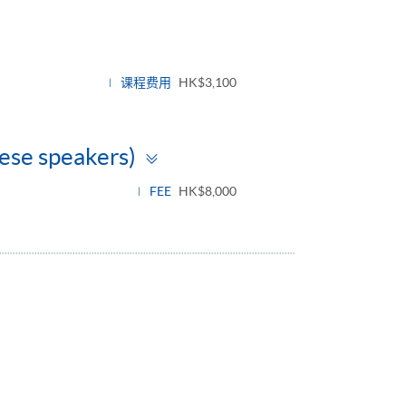
课程费用
HK$3,100
Toggle
ese speakers)
panel
FEE
HK$8,000