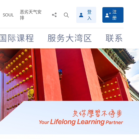
恶劣天气安
登
注
分
打
SOUL
排
册
入
享
开
至
搜
寻
国际课程
服务大湾区
联系
介
面