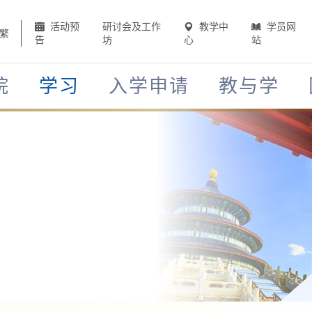
活动预
研讨会及工作
教学中
学员网
繁
告
坊
心
站
院
学习
入学申请
教与学